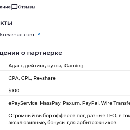
ание
Отзывы
акты
rakrevenue.com
дения о партнерке
Адалт, дейтинг, нутра, iGaming.
CPA, CPL, Revshare
$100
ePayService, MassPay, Paxum, PayPal, Wire Transfe
Огромный выбор офферов под разные ГЕО, в то
эксклюзивные, бонусы для арбитражников.