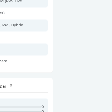
d (PPS + Re...
ая)
, PPS, Hybrid
hare
0
сы
0
0