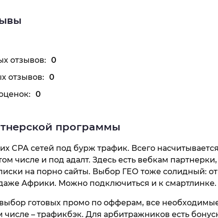
зывы
х отзывов:
0
х отзывов:
0
оценок:
0
ртнерской программы
х CPA сетей под бурж трафик. Всего насчитываетс
том числе и под адалт. Здесь есть вебкам партнерки,
писки на порно сайты. Выбор ГЕО тоже солидный: от T
даже Африки. Можно подключиться и к смартлинке.
 выбор готовых промо по офферам, все необходимые
м числе – трафикбэк. Для арбитражников есть бонус