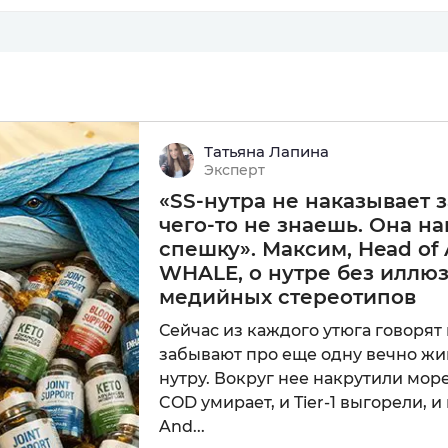
ки для заработка в и...
работка в интернете ищут многие. Есть форумы и Телеграм
 без номера телефона...
Татьяна Лапина
Эксперт
истрировать почту без номера телефона с каждым годом с
«SS-нутра не наказывает за
чего-то не знаешь. Она на
спешку». Максим, Head of A
ферма: что это, как ...
WHALE, о нутре без иллю
медийных стереотипов
окси своими руками – мечта многих манимейкеров. Но и
Сейчас из каждого утюга говорят 
забывают про еще одну вечно жи
нутру. Вокруг нее накрутили мор
р сервиса для продаж...
COD умирает, и Tier-1 выгорели, и
ернете можно самыми неожиданными способами. Есть на п
And...