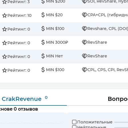
MIN $200
SOI, RevShare, Hybri
Рейтинг: 3
MIN $20
CPA+CPL (гибридн
Рейтинг: 10
MIN $100
Revshare, CPL (DOI)
Рейтинг: 0
MIN 3000₽
RevShare
Рейтинг: 0
MIN Нет
RevShare
Рейтинг: 0
MIN $100
CPL, CPS, CPI, RevS
Рейтинг: 0
0
 CrakRevenue
Вопро
нове 0 отзывов
Положительные
Нейтральные