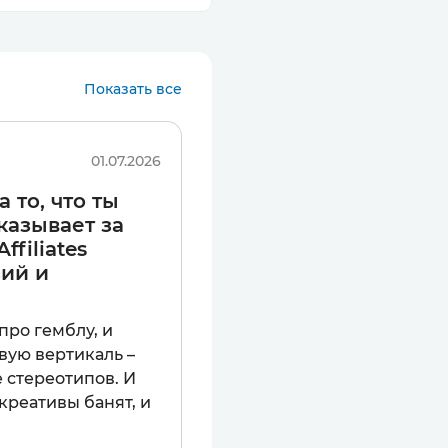
-каналы, которые
Показать все
01.07.2026
тановится все
 то, что ты
казывает за
ffiliates
зий и
нформация в Сети
про гемблу, и
вую вертикаль –
е стереотипов. И
 креативы банят, и
росторах Сети сайт