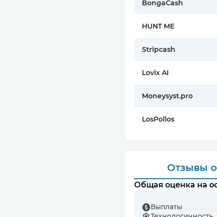
BongaCash
HUNT ME
Stripcash
Lovix AI
Moneysyst.pro
LosPollos
Отзывы
о
Общая оценка на ос
Выплаты
Технологичность