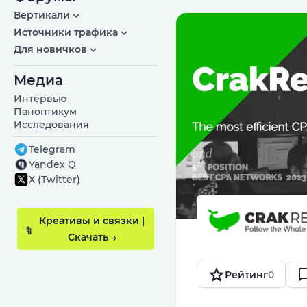
Вертикали
Источники трафика
Для новичков
Медиа
Интервью
Паноптикум
Исследования
Telegram
Yandex Q
X (Twitter)
Креативы и связки |
Скачать →
Рейтинг
0