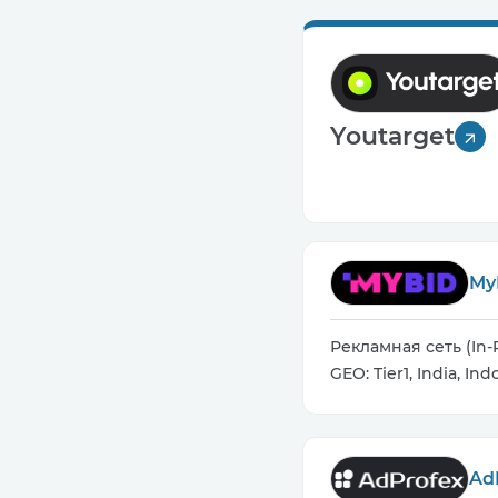
Youtarget
My
Рекламная сеть (In-
GEO: Tier1, India, In
Ad