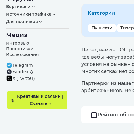
Вертикали
Категории
Источники трафика
Для новичков
Пуш сети
Тизер
Медиа
Интервью
Паноптикум
Перед вами – ТОП р
Исследования
где вебы могут зара
условия на рынке – 
Telegram
многих сетках нет х
Yandex Q
X (Twitter)
Партнерки из нашего
арбитражников. Нек
Креативы и связки |
Скачать →
Рейтинг обнов