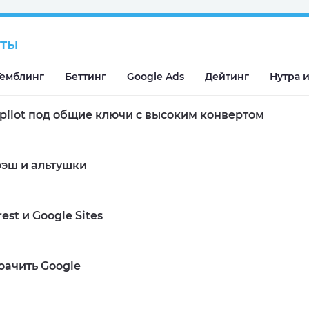
сты
Гемблинг
Беттинг
Google Ads
Дейтинг
Нутра и
tpilot под общие ключи с высоким конвертом
эш и альтушки
est и Google Sites
оачить Google