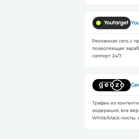
Yo
Рекламная сеть с п
позволяющая зараба
саппорт 24/7.
Ge
Трафик из контент
модерация, все вер
White/black-листы.