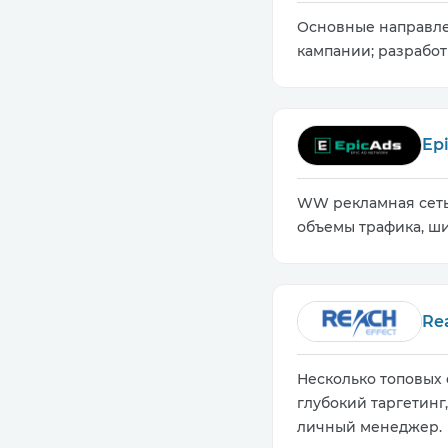
Основные направлен
кампании; разработ
Ep
WW рекламная сеть 
объемы трафика, ши
Re
Несколько топовых 
глубокий таргетинг
личный менеджер.