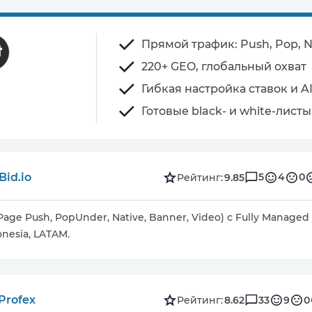
Прямой трафик: Push, Pop, N
220+ GEO, глобальный охват
Гибкая настройка ставок и 
Готовые black- и white-листы
Bid.io
5
4
0
Рейтинг:
9.85
Page Push, PopUnder, Native, Banner, Video) с Fully Manage
donesia, LATAM.
Profex
33
9
0
Рейтинг:
8.62