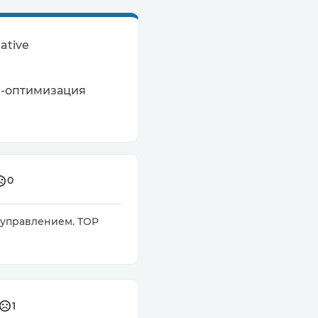
ative
AI-оптимизация
0
d управлением. TOP
1