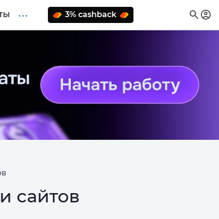
. . .
3% cashback
ТЫ
ов
и сайтов