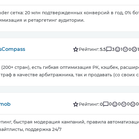
under сетка: 20 млн подтвержденных конверсий в год, 0% б
имизация и ретаргетинг аудитории.
sCompass
3
1
0
1
Рейтинг:
5.5
 (200+ стран), есть гибкая оптимизация РК, кэшбек, расши
траф в качестве арбитражника, так и продавать (со своих с
mob
0
0
0
0
Рейтинг:
0
тинг, быстрая модерация кампаний, правила автоматизац
вайтлисты, поддержка 24/7