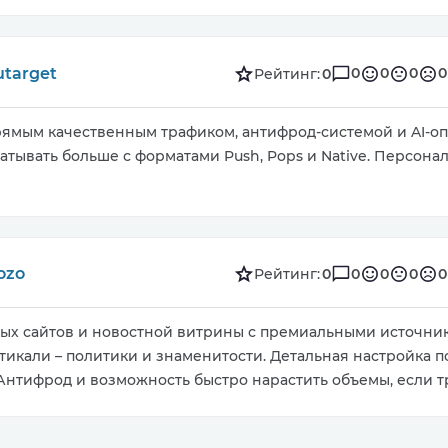
utarget
0
0
0
0
Рейтинг:
0
рямым качественным трафиком, антифрод-системой и AI-о
тывать больше с форматами Push, Pops и Native. Персон
ozo
0
0
0
0
Рейтинг:
0
ных сайтов и новостной витрины с премиальными источни
тикали – политики и знаменитости. Детальная настройка п
 Антифрод и возможность быстро нарастить объемы, если т