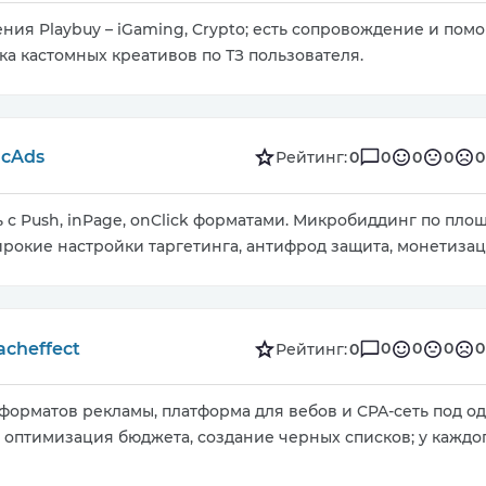
ия Playbuy – iGaming, Crypto; есть сопровождение и помо
ка кастомных креативов по ТЗ пользователя.
icAds
0
0
0
0
Рейтинг:
0
с Push, inPage, onClick форматами. Микробиддинг по пло
рокие настройки таргетинга, антифрод защита, монетизац
acheffect
0
0
0
0
Рейтинг:
0
форматов рекламы, платформа для вебов и CPA-сеть под од
, оптимизация бюджета, создание черных списков; у каждо