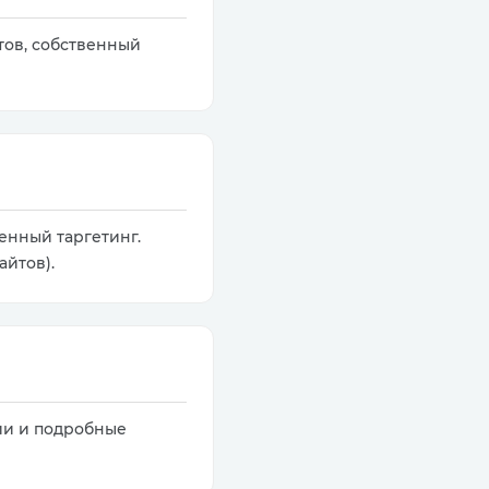
отов, собственный
ренный таргетинг.
айтов).
ии и подробные