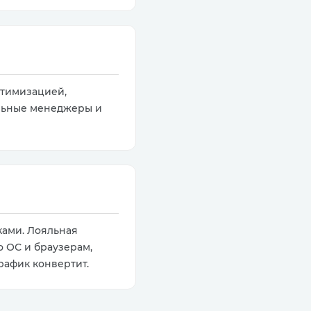
птимизацией,
альные менеджеры и
ками. Лояльная
о ОС и браузерам,
рафик конвертит.