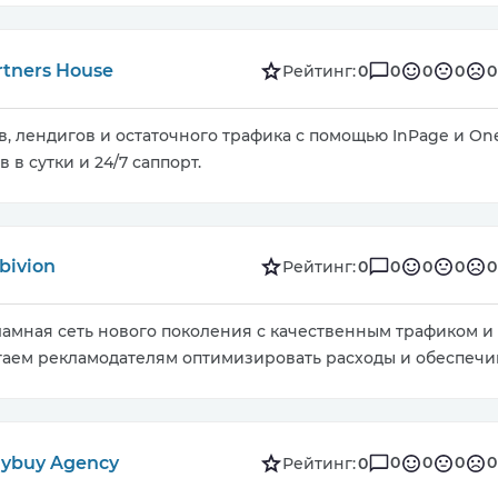
rtners House
0
0
0
0
Рейтинг:
0
, лендигов и остаточного трафика с помощью InPage и One
 в сутки и 24/7 саппорт.
bivion
0
0
0
0
Рейтинг:
0
кламная сеть нового поколения с качественным трафиком 
гаем рекламодателям оптимизировать расходы и обеспечив
aybuy Agency
0
0
0
0
Рейтинг:
0