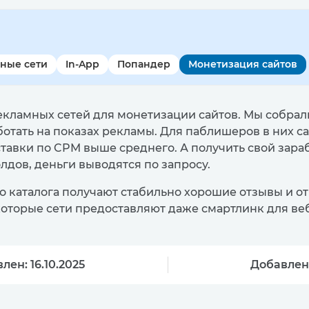
ные сети
In-App
Попандер
Монетизация сайтов
екламных сетей для монетизации сайтов. Мы собрал
ботать на показах рекламы. Для паблишеров в них 
ставки по CPM выше среднего. А получить свой зарабо
олдов, деньги выводятся по запросу.
 каталога получают стабильно хорошие отзывы и от 
оторые сети предоставляют даже смартлинк для ве
лен: 16.10.2025
Добавлен