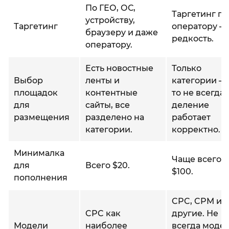
По ГЕО, ОС,
Таргетинг по
устройству,
Таргетинг
оператору –
браузеру и даже
редкость.
оператору.
Есть новостные
Только
Выбор
ленты и
категории – 
площадок
контентные
то не всегда
для
сайты, все
деление
размещения
разделено на
работает
категории.
корректно.
Минималка
Чаще всего о
для
Всего $20.
$100.
пополнения
CPC, CPM и
CPC как
другие. Не
Модели
наиболее
всегда моде