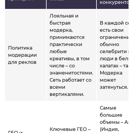
конкурентов
Лояльная и
быстрая
В каждой се
модерка,
есть свои
принимаются
ограничения
практически
обычно
Политика
любые
селебрити и
модерации
креативы, в том
люди в белы
для реклов
числе – со
халатах – табу
знаменитостями.
Модерка
Сеть работает со
может
всеми
затянуться.
вертикалями.
Самые
большие
объемы – Аз
Ключевые ГЕО –
(Индия,
ГЕО и