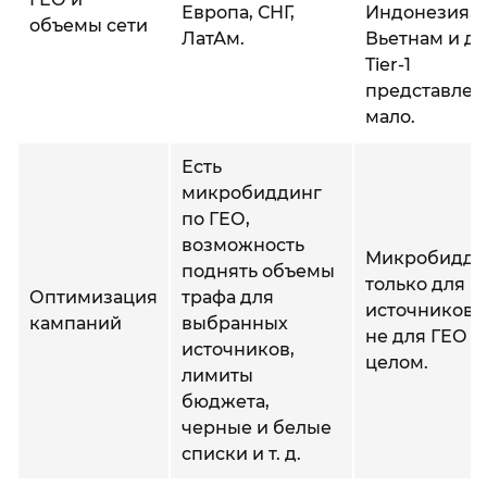
Европа, СНГ,
Индонезия,
объемы сети
ЛатАм.
Вьетнам и др
Tier-1
представлен
мало.
Есть
микробиддинг
по ГЕО,
возможность
Микробидди
поднять объемы
только для
Оптимизация
трафа для
источников, 
кампаний
выбранных
не для ГЕО в
источников,
целом.
лимиты
бюджета,
черные и белые
списки и т. д.