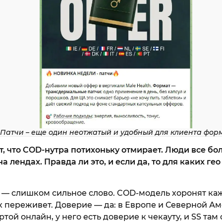
Патчи – еще один неотжатый и удобный для клиента фор
т, что COD-нутра потихоньку отмирает. Люди все бо
а лендах. Правда ли это, и если да, то для каких ге
— слишком сильное слово. COD-модель хоронят каж
ех переживет. Доверие — да: в Европе и Северной А
той онлайн, у него есть доверие к чекауту, и SS там