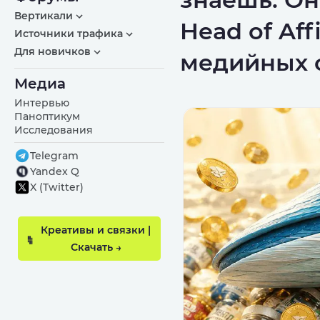
Вертикали
Head of Aff
Источники трафика
Для новичков
медийных 
Медиа
Интервью
Паноптикум
Исследования
Telegram
Yandex Q
X (Twitter)
Креативы и связки |
Скачать →