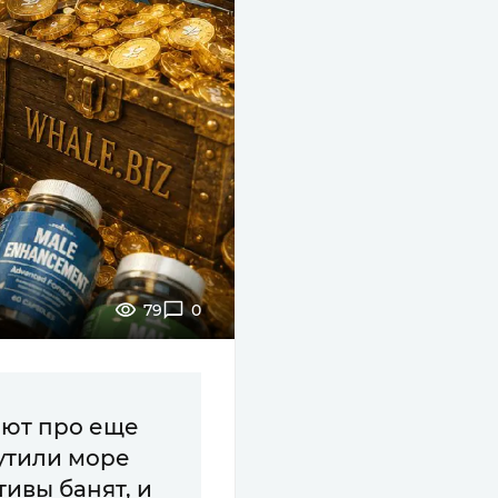
79
0
ают про еще
рутили море
тивы банят, и