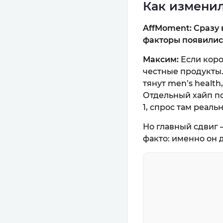
Как изменил
AffMoment: Сразу 
факторы появились
Максим:
Если коро
честные продукты.
тянут men’s health
Отдельный хайп по
1, спрос там реал
Но главный сдвиг —
факто: именно он 