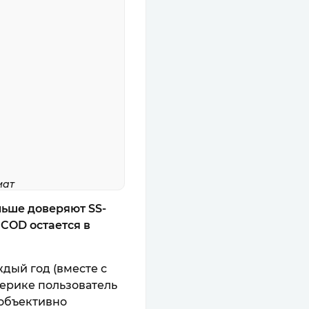
мат
льше доверяют SS-
о COD остается в
дый год (вместе с
мерике пользователь
 объективно