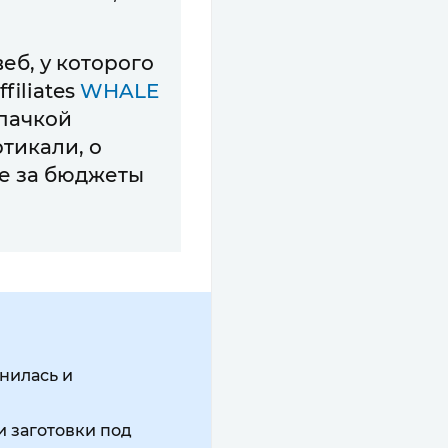
.
еб, у которого
filiates
WHALE
 пачкой
тикали, о
ве за бюджеты
нилась и
и заготовки под