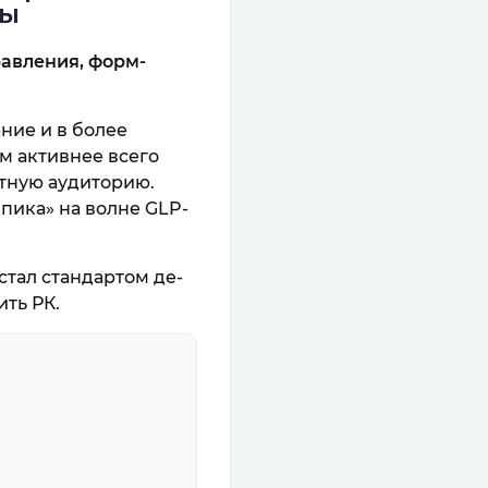
ры
равления, форм-
ние и в более
м активнее всего
астную аудиторию.
пика» на волне GLP-
 стал стандартом де-
ть РК.