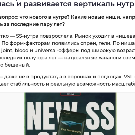
ась и развивается вертикаль нут
вопрос: что нового в нутре? Какие новые ниши, нап
 за последние пару лет?
тко — SS-нутра повзрослела. Рынок уходит в нишева
 По форм-факторам появились спреи, гели. По ниша
, joint, blood и universal-офферы под широкую возр
следних полутора лет — натуральные «аналоги озем
ьно бешеный.
 даже не в продуктах, а в воронках и подходах. VSL
дает стабильность и реальную возможность масштаби