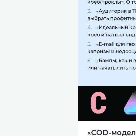
крео/проклы». О т
«Аудитория в T
выбрать профитны
«Идеальный кре
крео и на прелен
«E-mail для ге
капризы и недоо
«Бампы, как и 
или начать лить п
«COD-модель