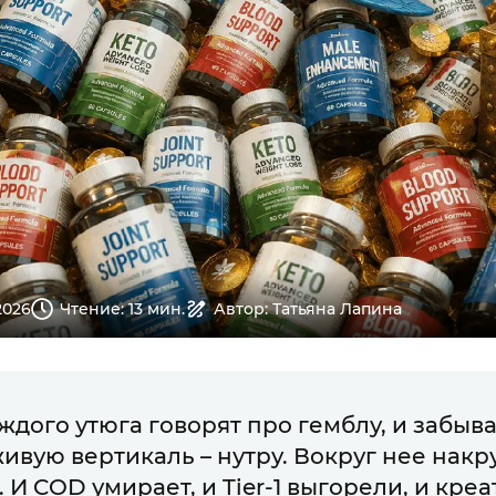
2026
Чтение: 13 мин.
Автор: Татьяна Лапина
ждого утюга говорят про гемблу, и забыв
живую вертикаль – нутру. Вокруг нее нак
 И COD умирает, и Tier-1 выгорели, и креа