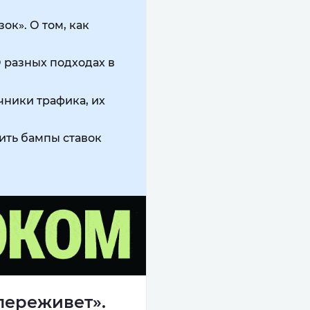
ок». О том, как
О разных подходах в
очники трафика, их
чить бампы ставок
переживет».