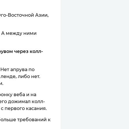
 Юго-Восточной Азии,
D. А между ними
увом через колл-
 Нет апрува по
ленде, либо нет.
и.
онку веба и на
его дожимал колл-
 с первого касания.
 больше требований к