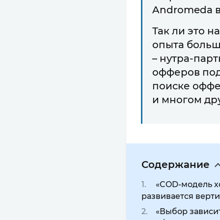
Andromeda в
Так ли это н
опыта больше
– нутра-пар
офферов под 
поиске оффе
и многом др
Содержание
«COD-модель хо
развивается верти
«Выбор зависит