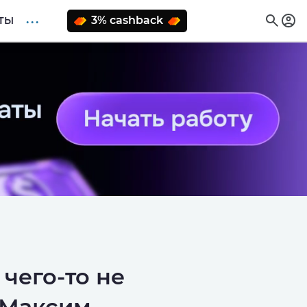
. . .
3% cashback
ТЫ
 чего-то не
 Максим,