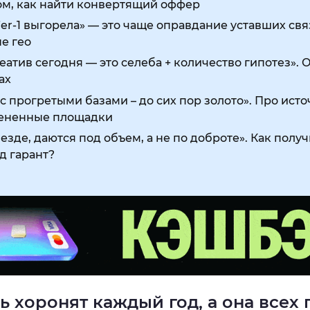
ом, как найти конвертящий оффер
ier-1 выгорела» — это чаще оправдание уставших связ
е гео
атив сегодня — это селеба + количество гипотез». 
дах
о с прогретыми базами – до сих пор золото». Про ист
цененные площадки
везде, даются под объем, а не по доброте». Как полу
од гарант?
 хоронят каждый год, а она всех 