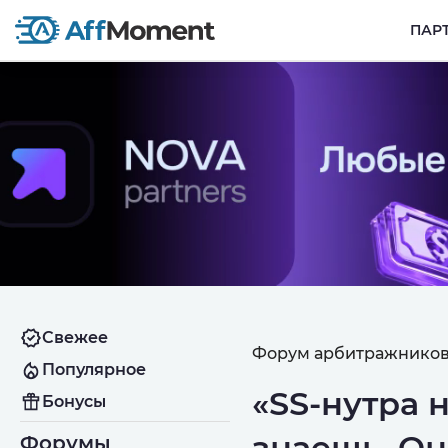
ПАР
Свежее
Форум арбитражников
Популярное
«SS-нутра н
Бонусы
знаешь. Он
Форумы