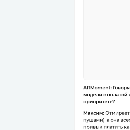
AffMoment: Говоря
модели с оплатой н
приоритете?
Максим:
Отмирает 
пушами), а она вс
привык платить кар