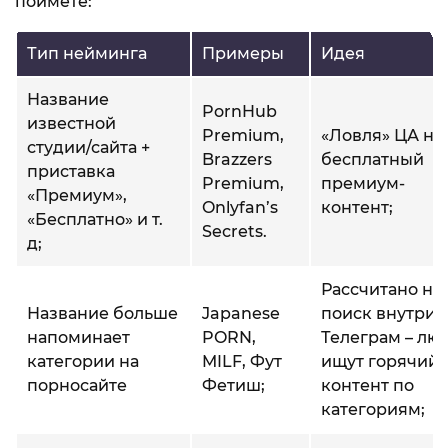
поймете:
Тип нейминга
Примеры
Идея
Название
PornHub
известной
Premium,
«Ловля» ЦА на
студии/сайта +
Brazzers
бесплатный
приставка
Premium,
премиум-
«Премиум»,
Onlyfan’s
контент;
«Бесплатно» и т.
Seсrеts.
д;
Рассчитано на
Название больше
Japanese
поиск внутри
напоминает
PORN,
Телеграм – лю
категории на
MILF, Фут
ищут горячий
порносайте
Фетиш;
контент по
категориям;