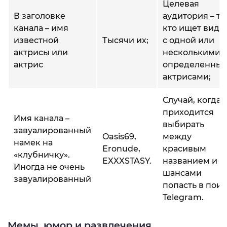
Целевая
В заголовке
аудитория – те
канала – имя
кто ищет виде
известной
Тысячи их;
с одной или
актрисы или
несколькими
актрис
определенны
актрисами;
Случай, когда
приходится
Имя канала –
выбирать
завуалированный
Oasis69,
между
намек на
Eronude,
красивым
«клубничку».
EXXXSTASY.
названием и
Иногда не очень
шансами
завуалированный
попасть в поис
Telegram.
Мемы, юмор и развлечения