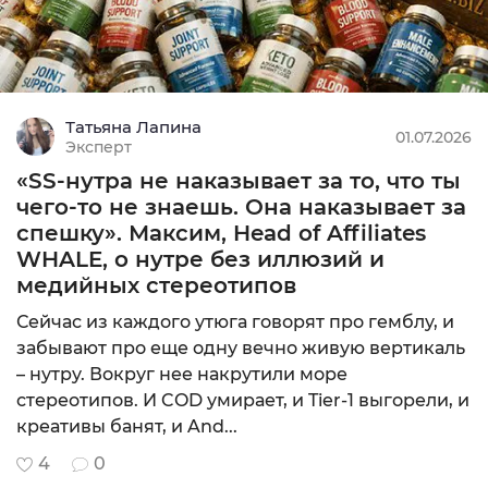
COD
Татьяна Лапина
MIN: 1₽
01.07.2026
Эксперт
0
«SS-нутра не наказывает за то, что ты
Подробнее
чего-то не знаешь. Она наказывает за
спешку». Максим, Head of Affiliates
WHALE, о нутре без иллюзий и
медийных стереотипов
CPA
Сейчас из каждого утюга говорят про гемблу, и
MIN: $200
забывают про еще одну вечно живую вертикаль
9.75
– нутру. Вокруг нее накрутили море
Подробнее
стереотипов. И COD умирает, и Tier-1 выгорели, и
креативы банят, и And...
4
0