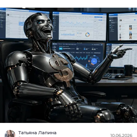
CPA+CPL (гиб
MIN: $20
10
Подробнее
CPL, СPI, SO
MIN: $100
9.68
Подробнее
Татьяна Лапина
10.06.2026