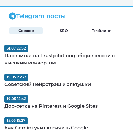
Telegram посты
Свежее
SEO
Гемблинг
Б
31.07 22:32
Паразитка на Trustpilot под общие ключи с
высоким конвертом
19.05 23:33
Советский нейротрэш и альтушки
19.05 18:42
Дор-сетка на Pinterest и Google Sites
15.05 15:27
Как Gemini учит клоачить Google