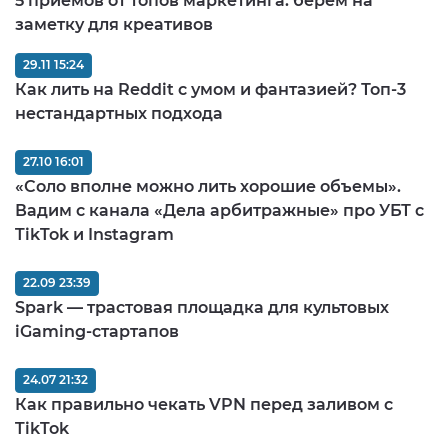
5 приемов от топов маркетинга: берем на
заметку для креативов
29.11 15:24
Как лить на Reddit с умом и фантазией? Топ-3
нестандартных подхода
27.10 16:01
«Соло вполне можно лить хорошие объемы».
Вадим с канала «Дела арбитражные» про УБТ с
TikTok и Instagram
22.09 23:39
Spark — трастовая площадка для культовых
iGaming-стартапов
24.07 21:32
Как правильно чекать VPN перед заливом c
TikTok