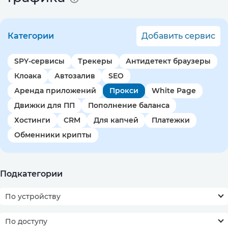
Категории
Добавить сервис
SPY-сервисы
Трекеры
Антидетект браузеры
Клоака
Автозалив
SEO
Аренда приложений
Прокси
White Page
Движки для ПП
Пополнение баланса
Хостинги
CRM
Для капчей
Платежки
Обменники крипты
Подкатегории
По устройству
По доступу