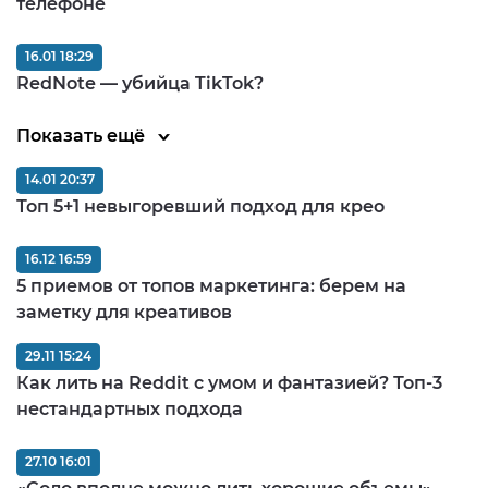
телефоне
16.01 18:29
RedNote — убийца TikTok?
Показать ещё
14.01 20:37
Топ 5+1 невыгоревший подход для крео
16.12 16:59
5 приемов от топов маркетинга: берем на
заметку для креативов
29.11 15:24
Как лить на Reddit с умом и фантазией? Топ-3
нестандартных подхода
27.10 16:01