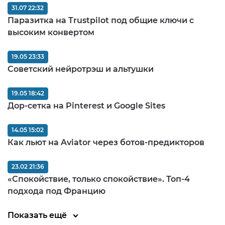
31.07 22:32
Паразитка на Trustpilot под общие ключи с
высоким конвертом
19.05 23:33
Советский нейротрэш и альтушки
19.05 18:42
Дор-сетка на Pinterest и Google Sites
14.05 15:02
Как льют на Aviator через ботов-предикторов
23.02 21:36
«Спокойствие, только спокойствие». Топ-4
подхода под Францию
Показать ещё