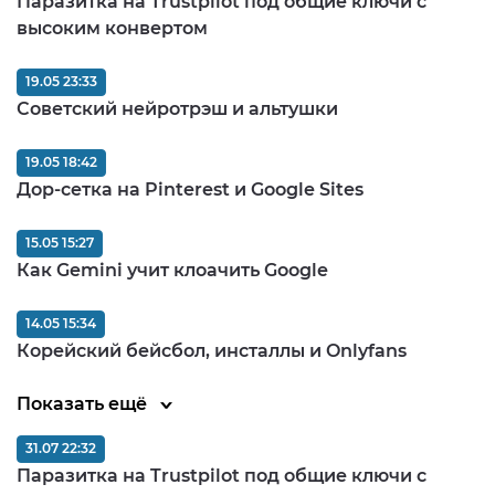
Паразитка на Trustpilot под общие ключи с
высоким конвертом
19.05 23:33
Советский нейротрэш и альтушки
19.05 18:42
Дор-сетка на Pinterest и Google Sites
15.05 15:27
Как Gemini учит клоачить Google
14.05 15:34
Корейский бейсбол, инсталлы и Onlyfans
Показать ещё
31.07 22:32
Паразитка на Trustpilot под общие ключи с