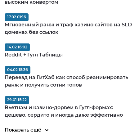
высоким конвертом
17.02 01:16
Мгновенный ранж и траф казино сайтов на SLD
доменах без ссылок
14.02 16:02
Reddit + Гугл Таблицы
04.02 15:36
Переезд на ГитХаб как способ реанимировать
ранж и получить сотни топов
29.01 15:22
Вьетнам и казино-дорвеи в Гугл-формах:
дешево, сердито и иногда даже эффективно
Показать ещё