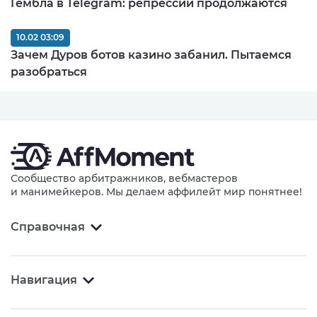
Гембла в Telegram: репрессии продолжаются
10.02 03:09
Зачем Дуров ботов казино забанил. Пытаемся
разобраться
Сообщество арбитражников, вебмастеров
и манимейкеров. Мы делаем аффилейт мир понятнее!
Справочная
Навигация