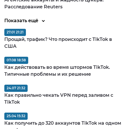
Расследование Reuters
Показать ещё
27.01 21:21
Прощай, трафик? Что происходит с TikTok в
США
07.08 18:38
Как действовать во время штормов TikTok.
Типичные проблемы и их решение
24.07 21:32
Как правильно чекать VPN перед заливом c
TikTok
25.04 15:32
Как получить до 320 аккаунтов TikTok на одном