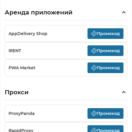
Аренда приложений
AppDelivery Shop
Промокод
IRENT
Промокод
PWA Market
Промокод
Прокси
ProxyPanda
Промокод
RapidProxy
Промокод