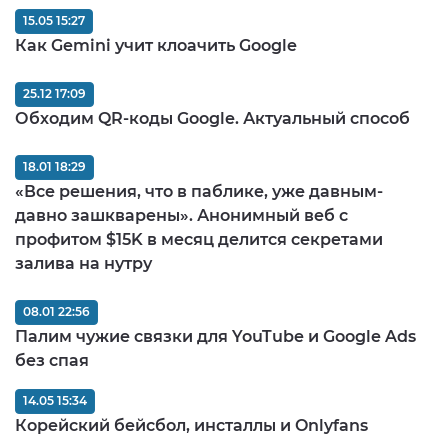
15.05 15:27
Как Gemini учит клоачить Google
25.12 17:09
Обходим QR-коды Google. Актуальный способ
18.01 18:29
«Все решения, что в паблике, уже давным-
давно зашкварены». Анонимный веб с
профитом $15K в месяц делится секретами
залива на нутру
08.01 22:56
Палим чужие связки для YouTube и Google Ads
без спая
14.05 15:34
Корейский бейсбол, инсталлы и Onlyfans