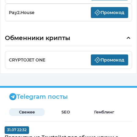
Pay2.House
Промокод
Обменники крипты
CRYPTOJET ONE
Промокод
Telegram посты
Свежее
SEO
Гемблинг
Б
31.07 22:32