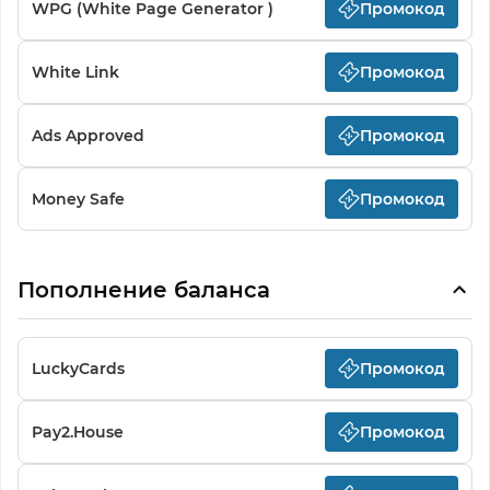
WPG (White Page Generator )
Промокод
White Link
Промокод
Ads Approved
Промокод
Money Safe
Промокод
Пополнение баланса
LuckyCards
Промокод
Pay2.House
Промокод