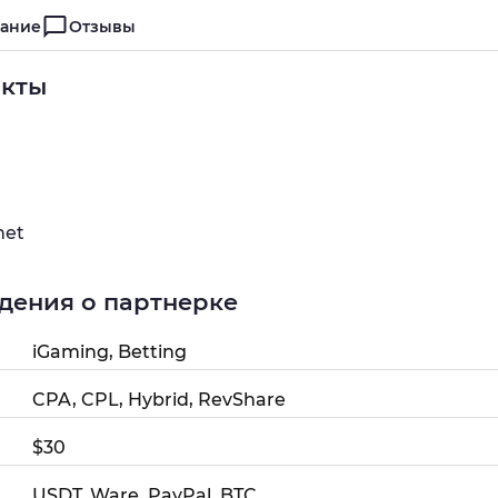
ание
Отзывы
акты
net
дения о партнерке
iGaming, Betting
CPA, CPL, Hybrid, RevShare
$30
USDT, Ware, PayPal, BTC