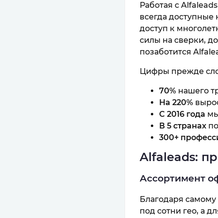
Работая с Alfalea
всегда доступные 
доступ к многолет
силы на сверки, д
позаботится Alfale
Цифры прежде сл
70%
нашего т
На 220%
выро
С 2016 года
мы
В 5 странах
по
300+ професс
Alfaleads: 
Ассортимент о
Благодаря самому 
под сотни гео, а 