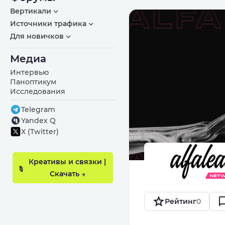
Вертикали
Источники трафика
Для новичков
Медиа
Интервью
Паноптикум
Исследования
Telegram
Yandex Q
X (Twitter)
Креативы и связки |
Скачать →
Рейтинг
0