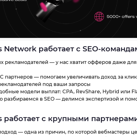
ds Network работает с SEO-команд
ых рекламодателей — у нас хватит офферов даже дл
PC партнеров — помогаем увеличивать доход за клик
екламодателей под ваши запросы
обные модели выплат: CPA, RevShare, Hybrid или Fl
о разбираемся в SEO — делимся экспертизой и пом
ds работает с крупными партнерам
дход — одна из причин, по которой вебмастеры це