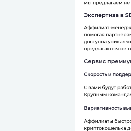
мы предлагаем не 
Экспертиза в S
Аффилиат-менедже
помогая партнерам
доступна уникальн
предлагаются не то
Сервис премиу
Скорость и поддер
С вами будут рабо
Крупным командам
Вариативность вы
Аффилиаты быстро
криптокошелька до