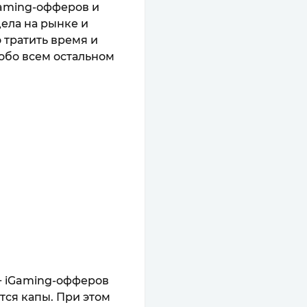
iGaming-офферов и
дела на рынке и
 тратить время и
 обо всем остальном
+ iGaming-офферов
тся капы. При этом