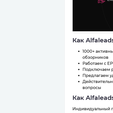
Как Alfalea
1000+ активн
обзорников
Работаем с E
Подключаем р
Предлагаем уд
Действительн
вопросы
Как Alfalea
Индивидуальный по