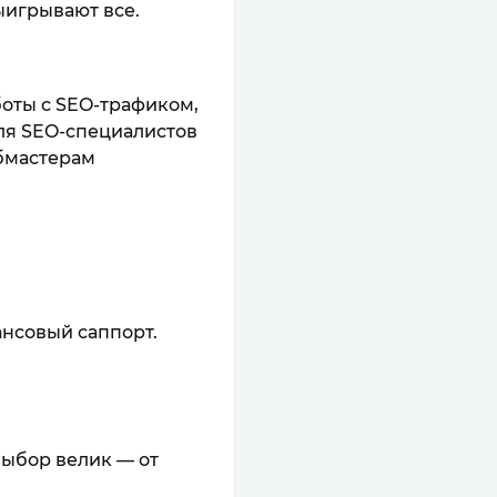
ыигрывают все.
оты с SEO-трафиком,
ля SEO-специалистов
ебмастерам
ансовый саппорт.
Выбор велик — от