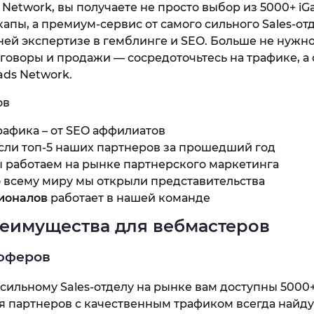
ds Network, вы получаете не просто выбор из 5000+ 
капы, а премиум-сервис от самого сильного Sales-от
ней экспертизе в гемблинге и SEO. Больше не нужно
оговоры и продажи — сосредоточьтесь на трафике, а
ads Network.
ов
рафика – от SEO аффилиатов
сли топ-5 наших партнеров за прошедший год
 работаем на рынке партнерского маркетинга
 всему миру мы открыли представительства
ионалов
работает в нашей команде
преимущества для вебмастеров
фферов
сильному Sales-отделу на рынке вам доступны 5000
для партнеров с качественным трафиком всегда найду