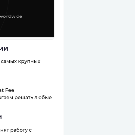
ами
я самых крупных
at Fee
огаем решать любые
и
нят работу с