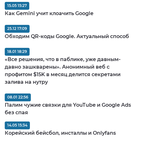
15.05 15:27
Как Gemini учит клоачить Google
25.12 17:09
Обходим QR-коды Google. Актуальный способ
18.01 18:29
«Все решения, что в паблике, уже давным-
давно зашкварены». Анонимный веб с
профитом $15K в месяц делится секретами
залива на нутру
08.01 22:56
Палим чужие связки для YouTube и Google Ads
без спая
14.05 15:34
Корейский бейсбол, инсталлы и Onlyfans