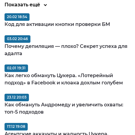
Показать ещё
20.02 18:54
Код для активации кнопки проверки БМ
03.02 20:46
Почему депиляция — плохо? Секрет успеха для
адалта
02.01 19:31
Как легко обмануть Цукера. «Лотерейный
подход» в Facebook и клоака дохлым голубем
23.12 20:03
Как обмануть Андромеду и увеличить охваты:
топ-5 подходов
17.12 19:08
Агентские аккаунты и жадность Цукера.