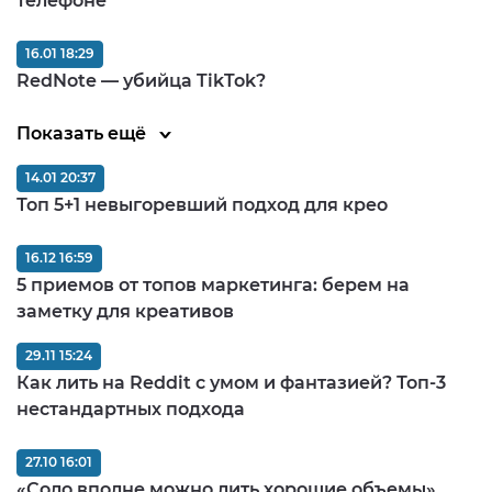
телефоне
16.01 18:29
RedNote — убийца TikTok?
Показать ещё
14.01 20:37
Топ 5+1 невыгоревший подход для крео
16.12 16:59
5 приемов от топов маркетинга: берем на
заметку для креативов
29.11 15:24
Как лить на Reddit с умом и фантазией? Топ-3
нестандартных подхода
27.10 16:01
«Соло вполне можно лить хорошие объемы».