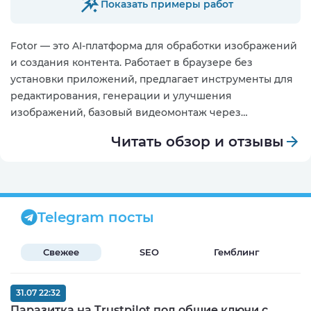
Показать примеры работ
Fotor — это AI-платформа для обработки изображений
и создания контента. Работает в браузере без
установки приложений, предлагает инструменты для
редактирования, генерации и улучшения
изображений, базовый видеомонтаж через
встроенный Clipfly
Читать обзор и отзывы
Telegram посты
Свежее
SEO
Гемблинг
Б
31.07 22:32
Паразитка на Trustpilot под общие ключи с