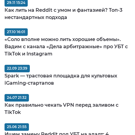
29.11 15:24
Как лить на Reddit с умом и фантазией? Топ-3
нестандартных подхода
27.10 16:01
«Соло вполне можно лить хорошие объемы».
Вадим с канала «Дела арбитражные» про УБТ с
TikTok и Instagram
22.09 23:39
Spark — трастовая площадка для культовых
iGaming-стартапов
24.07 21:32
Как правильно чекать VPN перед заливом c
TikTok
25.06 21:55
Ищем замену Reddit под УБТ на адалт: 4