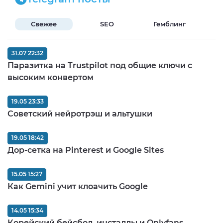
Свежее
SEO
Гемблинг
Б
31.07 22:32
Паразитка на Trustpilot под общие ключи с
высоким конвертом
19.05 23:33
Советский нейротрэш и альтушки
19.05 18:42
Дор-сетка на Pinterest и Google Sites
15.05 15:27
Как Gemini учит клоачить Google
14.05 15:34
Корейский бейсбол, инсталлы и Onlyfans