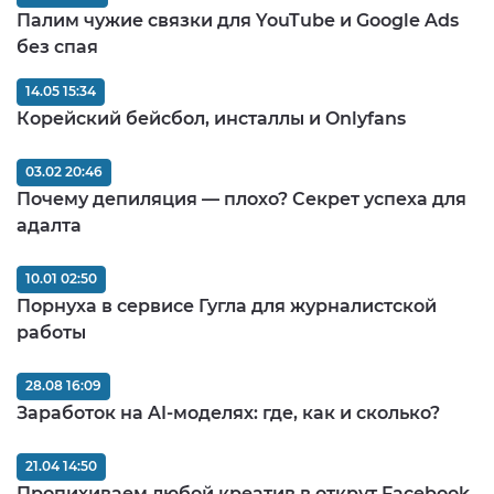
Палим чужие связки для YouTube и Google Ads
без спая
14.05 15:34
Корейский бейсбол, инсталлы и Onlyfans
03.02 20:46
Почему депиляция — плохо? Секрет успеха для
адалта
10.01 02:50
Порнуха в сервисе Гугла для журналистской
работы
28.08 16:09
Заработок на AI-моделях: где, как и сколько?
21.04 14:50
Пропихиваем любой креатив в открут Facebook