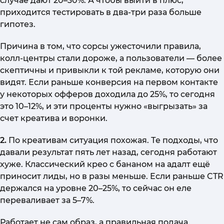
случае дают 20–30%. А чтобы выйти в плюс,
приходится тестировать в два-три раза больше
гипотез.
Причина в том, что сорсы ужесточили правила,
колл-центры стали дороже, а пользователи — более
скептичны и привыкли к той рекламе, которую они
видят. Если раньше конверсия на первом контакте
у некоторых офферов доходила до 25%, то сегодня
это 10–12%, и эти проценты нужно «выгрызать» за
счет креатива и воронки.
2.
По креативам ситуация похожая. Те подходы, что
давали результат пять лет назад, сегодня работают
хуже. Классический крео с бананом на адалт ещё
приносит лиды, но в разы меньше. Если раньше CTR
держался на уровне 20–25%, то сейчас он еле
переваливает за 5–7%.
Работает не сам образ, а правильная подача.