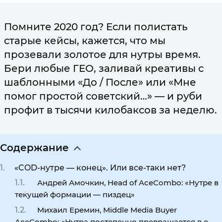
Помните 2020 год? Если полистать
старые кейсы, кажется, что мы
прозевали золотое для нутры время.
Бери любые ГЕО, заливай креативы с
шаблонными «До / После» или «Мне
помог простой советский…» — и руби
профит в тысячи килобаксов за неделю.
Содержание
«COD-нутре — конец». Или все-таки нет?
Андрей Амочкин, Head of AceCombo: «Нутре в
текущей формации — пиздец»
Михаил Еремин, Middle Media Buyer
AceCombo: «Нутра постепенно превращается в e-