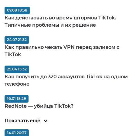
07.08 18:38
Как действовать во время штормов TikTok.
Типичные проблемы и их решение
24.07 21:32
Как правильно чекать VPN перед заливом c
TikTok
25.04 15:32
Как получить до 320 аккаунтов TikTok на одном
телефоне
16.01 18:29
RedNote — убийца TikTok?
Показать ещё
14.01 20:37