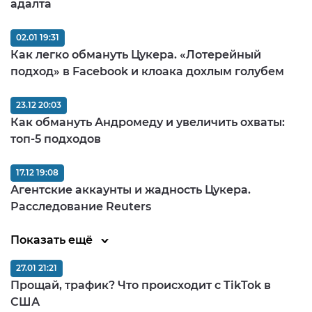
адалта
02.01 19:31
Как легко обмануть Цукера. «Лотерейный
подход» в Facebook и клоака дохлым голубем
23.12 20:03
Как обмануть Андромеду и увеличить охваты:
топ-5 подходов
17.12 19:08
Агентские аккаунты и жадность Цукера.
Расследование Reuters
Показать ещё
27.01 21:21
Прощай, трафик? Что происходит с TikTok в
США