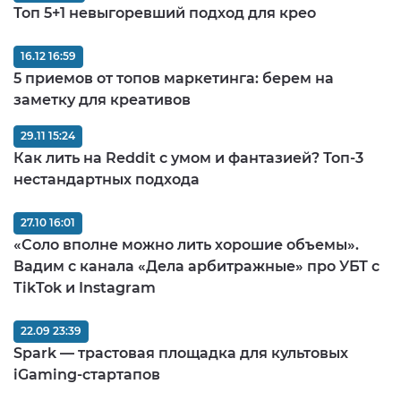
Топ 5+1 невыгоревший подход для крео
16.12 16:59
5 приемов от топов маркетинга: берем на
заметку для креативов
29.11 15:24
Как лить на Reddit с умом и фантазией? Топ-3
нестандартных подхода
27.10 16:01
«Соло вполне можно лить хорошие объемы».
Вадим с канала «Дела арбитражные» про УБТ с
TikTok и Instagram
22.09 23:39
Spark — трастовая площадка для культовых
iGaming-стартапов