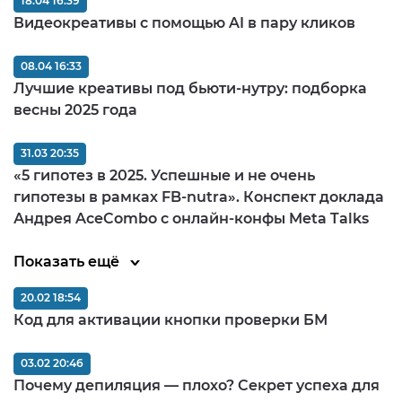
18.04 16:39
Видеокреативы с помощью AI в пару кликов
08.04 16:33
Лучшие креативы под бьюти-нутру: подборка
весны 2025 года
31.03 20:35
«5 гипотез в 2025. Успешные и не очень
гипотезы в рамках FB-nutra». Конспект доклада
Андрея AceCombo с онлайн-конфы Meta Talks
Показать ещё
20.02 18:54
Код для активации кнопки проверки БМ
03.02 20:46
Почему депиляция — плохо? Секрет успеха для