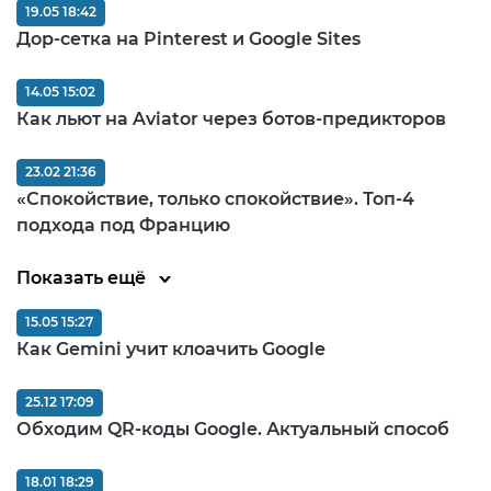
19.05 18:42
Дор-сетка на Pinterest и Google Sites
14.05 15:02
Как льют на Aviator через ботов-предикторов
23.02 21:36
«Спокойствие, только спокойствие». Топ-4
подхода под Францию
Показать ещё
15.05 15:27
Как Gemini учит клоачить Google
25.12 17:09
Обходим QR-коды Google. Актуальный способ
18.01 18:29