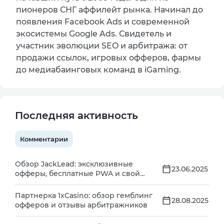
пионеров СНГ аффилейт рынка. Начинал до
появления Facebook Ads и современной
экосистемы Google Ads. Свидетель и
участник эволюции SEO и арбитража: от
продажи ссылок, игровых офферов, фармы
до медиабаинговых команд в iGaming.
Последняя активность
Комментарии
Обзор JackLead: эксклюзивные
23.06.2025
офферы, бесплатные PWA и свой
трекер в одной партнерке
Партнерка 1xCasino: обзор гемблинг
28.08.2025
офферов и отзывы арбитражников