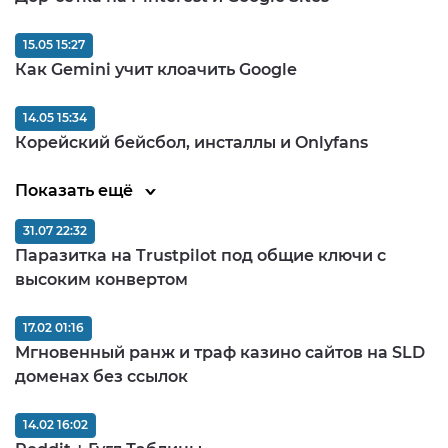
15.05 15:27
Как Gemini учит клоачить Google
14.05 15:34
Корейский бейсбол, инсталлы и Onlyfans
Показать ещё
31.07 22:32
Паразитка на Trustpilot под общие ключи с
высоким конвертом
17.02 01:16
Мгновенный ранж и траф казино сайтов на SLD
доменах без ссылок
14.02 16:02