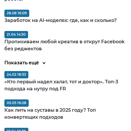
28.08 16:09
Заработок на AI-моделях: где, как и сколько?
21.04 14:50
Пропихиваем любой креатив в открут Facebook
без реджектов
Показать ещё
24.02 18:33
«Кто первый надел халат, тот и доктор». Топ-3
подхода на нутру под FR
05.05 16:28
Как лить на суставы в 2025 году? Топ
конвертящих подходов