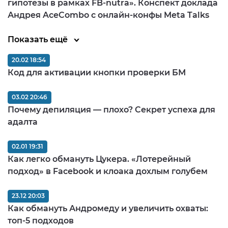
гипотезы в рамках FB-nutra». Конспект доклада
Андрея AceCombo с онлайн-конфы Meta Talks
Показать ещё
20.02 18:54
Код для активации кнопки проверки БМ
03.02 20:46
Почему депиляция — плохо? Секрет успеха для
адалта
02.01 19:31
Как легко обмануть Цукера. «Лотерейный
подход» в Facebook и клоака дохлым голубем
23.12 20:03
Как обмануть Андромеду и увеличить охваты:
топ-5 подходов