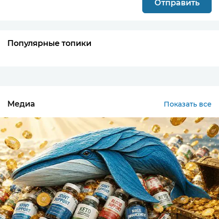
Популярные топики
Гемблинг и беттинг вертикали: что это...
Здравствуйте. Гемблинг и беттинг — что это и
чем отличаются? Ни кидайтесь только тапками
Медиа
Показать все
что зада…
Обучение гемблинг арбитражу с нуля: 6...
Обучение гемблинг арбитражу сейчас
предлагают буквально из всех утюгов. Главная
проблема для нови…
Как стать стримером казино в 2026 год...