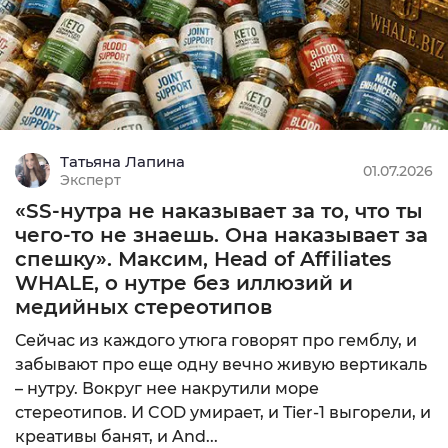
Меллстрою платят $65К фиксы за 20 минут
стрима казино. Без гаранта времени запросы
скромнее – $…
Креативы под гемблинг: примеры реклам...
Татьяна Лапина
01.07.2026
Привет всем. Подскажите плиз, какие креативы в
Эксперт
гемблинге сейчас топчик. Ну то есть конвертят
«SS-нутра не наказывает за то, что ты
лучш…
чего-то не знаешь. Она наказывает за
спешку». Максим, Head of Affiliates
WHALE, о нутре без иллюзий и
Как лить трафик на гемблинг с Facebook
медийных стереотипов
Расскажите пожалуйста, как лить трафик на
Сейчас из каждого утюга говорят про гемблу, и
гемблинг с Фейсбука? В общих чертах, конечно,
забывают про еще одну вечно живую вертикаль
с этим зн…
– нутру. Вокруг нее накрутили море
стереотипов. И COD умирает, и Tier-1 выгорели, и
Схемный трафик в арбитраже: гемблинг,...
креативы банят, и And...