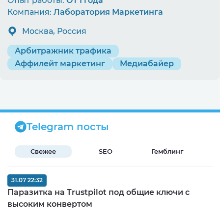
Опыт работы:
От 1 года
Компания:
Лаборатория Маркетинга
Москва, Россия
Арбитражник трафика
Аффилейт маркетинг
Медиабайер
Telegram посты
Свежее
SEO
Гемблинг
Б
31.07 22:32
Паразитка на Trustpilot под общие ключи с
высоким конвертом