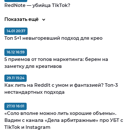
RedNote — убийца TikTok?
Показать ещё
14.01 20:37
Топ 5+1 невыгоревший подход для крео
16.12 16:59
5 приемов от топов маркетинга: берем на
заметку для креативов
29.11 15:24
Как лить на Reddit с умом и фантазией? Топ-3
нестандартных подхода
27.10 16:01
«Соло вполне можно лить хорошие объемы».
Вадим с канала «Дела арбитражные» про УБТ с
TikTok и Instagram