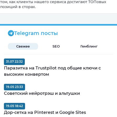
том, как клиенты нашего сервиса достигают ТОПовых
позиций в сторах.
Telegram посты
Свежее
SEO
Гемблинг
Б
31.07 22:32
Паразитка на Trustpilot под общие ключи с
высоким конвертом
19.05 23:33
Советский нейротрэш и альтушки
19.05 18:42
Дор-сетка на Pinterest и Google Sites