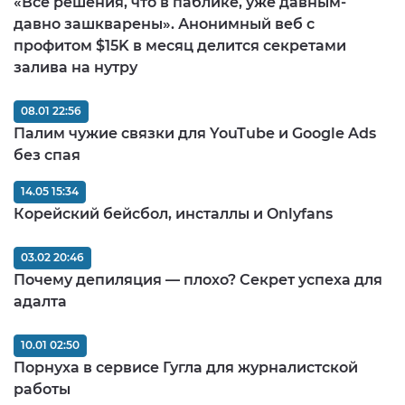
«Все решения, что в паблике, уже давным-
давно зашкварены». Анонимный веб с
профитом $15K в месяц делится секретами
залива на нутру
08.01 22:56
Палим чужие связки для YouTube и Google Ads
без спая
14.05 15:34
Корейский бейсбол, инсталлы и Onlyfans
03.02 20:46
Почему депиляция — плохо? Секрет успеха для
адалта
10.01 02:50
Порнуха в сервисе Гугла для журналистской
работы