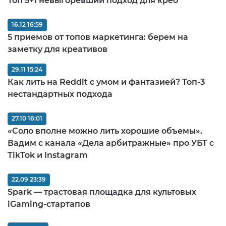
Топ 5+1 невыгоревший подход для крео
16.12 16:59
5 приемов от топов маркетинга: берем на
заметку для креативов
29.11 15:24
Как лить на Reddit с умом и фантазией? Топ-3
нестандартных подхода
27.10 16:01
«Соло вполне можно лить хорошие объемы».
Вадим с канала «Дела арбитражные» про УБТ с
TikTok и Instagram
22.09 23:39
Spark — трастовая площадка для культовых
iGaming-стартапов