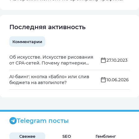
Последняя активность
Комментарии
Об искусстве. Искусстве рисования
27.10.2023
от CPA-сетей. Почему партнерки
создают фейковые кейсы?
AI-баинг: кнопка «Бабло» или слив
10.06.2026
бюджета на автопилоте?
Telegram посты
Свежее
SEO
Гемблинг
Б