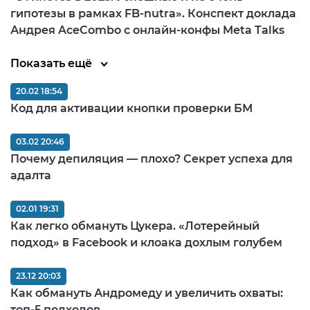
гипотезы в рамках FB-nutra». Конспект доклада
Андрея AceCombo с онлайн-конфы Meta Talks
Показать ещё
20.02 18:54
Код для активации кнопки проверки БМ
03.02 20:46
Почему депиляция — плохо? Секрет успеха для
адалта
02.01 19:31
Как легко обмануть Цукера. «Лотерейный
подход» в Facebook и клоака дохлым голубем
23.12 20:03
Как обмануть Андромеду и увеличить охваты:
топ-5 подходов