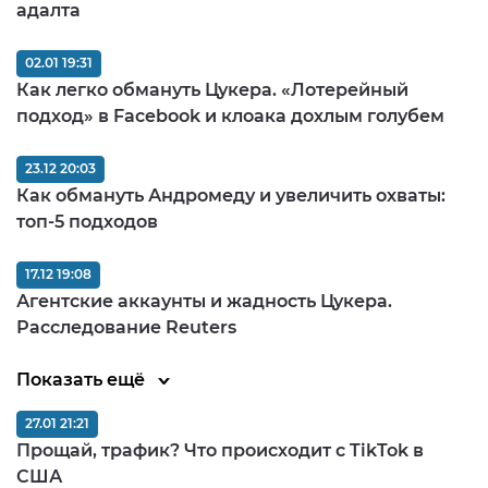
адалта
02.01 19:31
Как легко обмануть Цукера. «Лотерейный
подход» в Facebook и клоака дохлым голубем
23.12 20:03
Как обмануть Андромеду и увеличить охваты:
топ-5 подходов
17.12 19:08
Агентские аккаунты и жадность Цукера.
Расследование Reuters
Показать ещё
27.01 21:21
Прощай, трафик? Что происходит с TikTok в
США