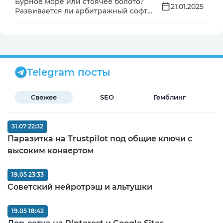
Бурное море или стоячее болото?
21.01.2025
Развивается ли арбитражный софт
— выясняем вместе с ТОПами
аффилейт-маркетинга
Telegram посты
Свежее
SEO
Гемблинг
Б
31.07 22:32
Паразитка на Trustpilot под общие ключи с
высоким конвертом
19.05 23:33
Советский нейротрэш и альтушки
19.05 18:42