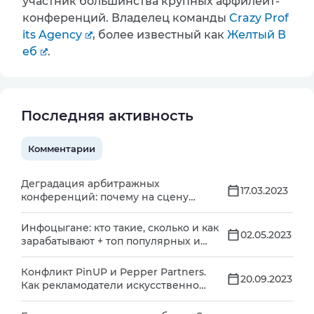
участник большинства крупных аффилейт-
конференций. Владелец команды
Crazy Prof
its Agency
, более известный как
Желтый В
еб
.
Последняя активность
Комментарии
Деградация арбитражных
17.03.2023
конференций: почему на сцену
выпускают странных людей и куда
делись полезные доклады?
Инфоцыгане: кто такие, сколько и как
02.05.2023
зарабатывают + топ популярных и
известных продавцов бесполезных
курсов
Конфликт PinUP и Pepper Partners.
20.09.2023
Как рекламодатели искусственно
разделяют трафик, и чем это опасно
для ПП и арбитражников