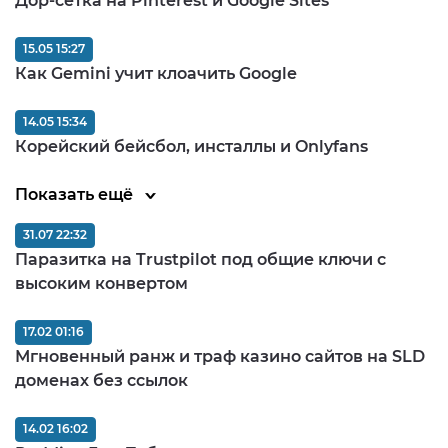
Дор-сетка на Pinterest и Google Sites
15.05 15:27
Как Gemini учит клоачить Google
14.05 15:34
Корейский бейсбол, инсталлы и Onlyfans
Показать ещё
31.07 22:32
Паразитка на Trustpilot под общие ключи с
высоким конвертом
17.02 01:16
Мгновенный ранж и траф казино сайтов на SLD
доменах без ссылок
14.02 16:02