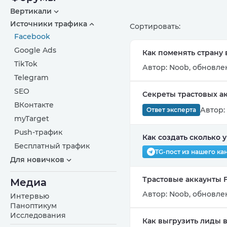
Вертикали
Источники трафика
Сортировать:
Facebook
Google Ads
Как поменять страну
TikTok
Автор:
Noob
,
обновлен
Telegram
SEO
Секреты трастовых а
ВКонтакте
Автор:
Ответ эксперта
myTarget
Push-трафик
Как создать сколько 
Бесплатный трафик
TG-пост из нашего ка
Для новичков
Трастовые аккаунты F
Медиа
Автор:
Noob
,
обновлен
Интервью
Паноптикум
Исследования
Как выгрузить лиды в