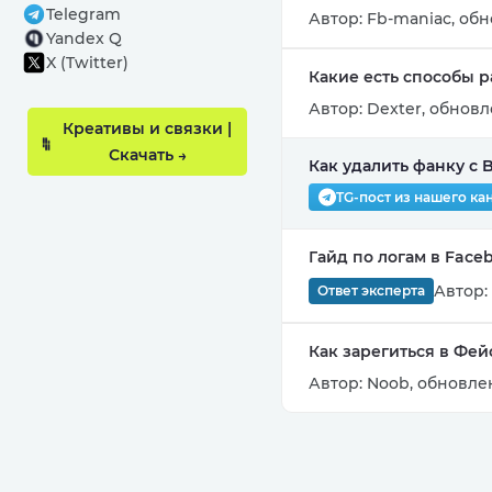
Telegram
Автор:
Fb-maniac
,
обн
Yandex Q
X (Twitter)
Какие есть способы р
Автор:
Dexter
,
обновле
Креативы и связки |
Скачать →
Как удалить фанку с 
TG-пост из нашего ка
Гайд по логам в Faceb
Автор:
Ответ эксперта
Как зарегиться в Фей
Автор:
Noob
,
обновлен