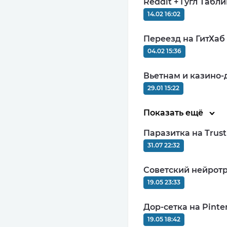
Reddit + Гугл Табл
14.02 16:02
Переезд на ГитХаб
CPA+CPL (гиб
04.02 15:36
MIN: $20
10
Вьетнам и казино-
29.01 15:22
Показать ещё
Паразитка на Trus
CPL, СPI, SO
31.07 22:32
MIN: $100
9.68
Советский нейротр
19.05 23:33
Дор-сетка на Pinter
19.05 18:42