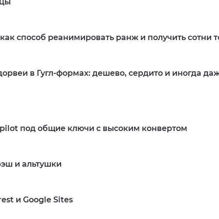
ицы
 как способ реанимировать ранж и получить сотни 
дорвеи в Гугл-формах: дешево, сердито и иногда д
Подробнее
tpilot под общие ключи с высоким конвертом
эш и альтушки
Подробнее
est и Google Sites