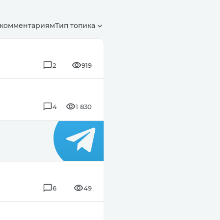
 комментариям
Тип топика
2
919
4
1 830
6
49