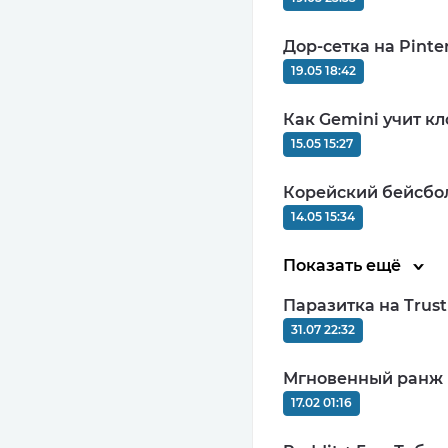
Дор-сетка на Pinter
19.05 18:42
Как Gemini учит кл
COD
15.05 15:27
MIN: 1₽
0
Корейский бейсбол
14.05 15:34
Показать ещё
Паразитка на Trus
31.07 22:32
CPA
MIN: $200
Мгновенный ранж и
9.75
17.02 01:16