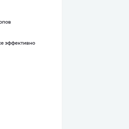
топов
аже эффективно