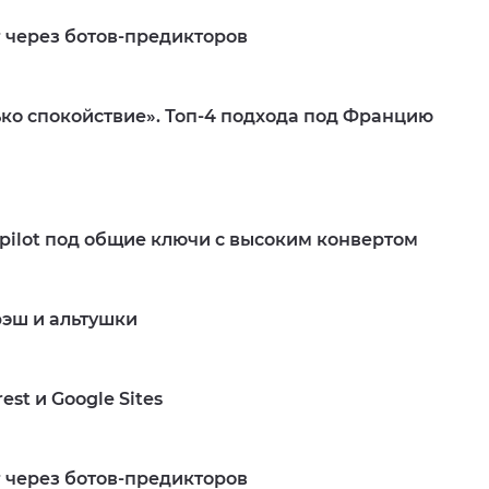
r через ботов-предикторов
ько спокойствие». Топ-4 подхода под Францию
tpilot под общие ключи с высоким конвертом
эш и альтушки
est и Google Sites
r через ботов-предикторов