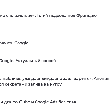
ько спокойствие». Топ-4 подхода под Францию
оачить Google
oogle. Актуальный способ
 в паблике, уже давным-давно зашкварены». Анони
ся секретами залива на нутру
и для YouTube и Google Ads без спая