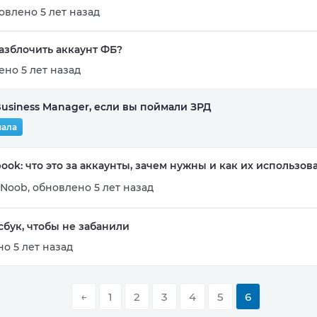
овлено 5 лет назад
азблочить аккаунт ФБ?
но 5 лет назад
Business Manager, если вы поймали ЗРД
нала
ook: что это за аккаунты, зачем нужны и как их использова
Noob
,
обновлено 5 лет назад
сбук, чтобы не забанили
о 5 лет назад
←
1
2
3
4
5
6