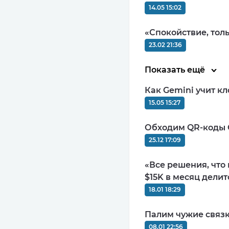
14.05 15:02
«Спокойствие, тол
23.02 21:36
Показать ещё
Как Gemini учит кл
15.05 15:27
Обходим QR-коды G
25.12 17:09
«Все решения, что
$15K в месяц делит
18.01 18:29
Палим чужие связк
08.01 22:56