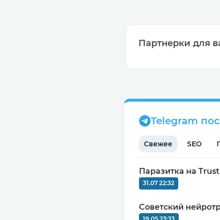
Партнерки для в
CPA
MIN: $100
Telegram по
0
Свежее
SEO
Паразитка на Trus
31.07 22:32
СPA
MIN: 5000 руб.
Советский нейротр
9.92
19.05 23:33