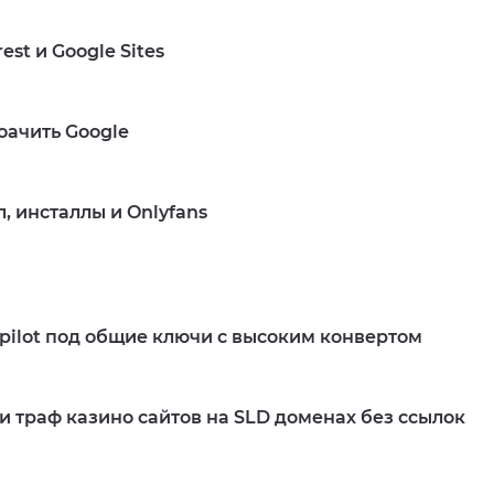
Подробнее
est и Google Sites
оачить Google
, инсталлы и Onlyfans
Подробнее
tpilot под общие ключи с высоким конвертом
 траф казино сайтов на SLD доменах без ссылок
Подробнее