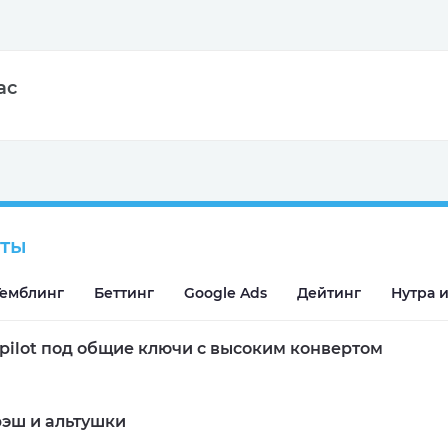
ас
сты
Подробнее
Гемблинг
Беттинг
Google Ads
Дейтинг
Нутра и
tpilot под общие ключи с высоким конвертом
эш и альтушки