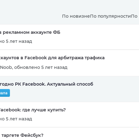
По новизне
По популярности
По
 в рекламном аккаунте ФБ
о 5 лет назад
ккаунтов в Facebook для арбитража трафика
Noob
,
обновлено 5 лет назад
угодно РК Facebook. Актуальный способ
нала
acebook: где лучше купить?
о 5 лет назад
 таргете Фейсбук?