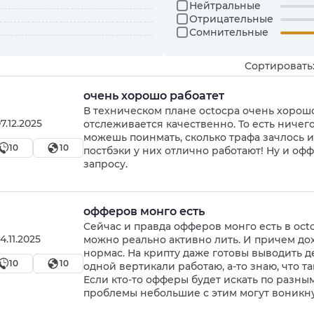
Нейтральные
Отрицательные
Сомнительные
Сортировать
очень хорошо рабоатет
В техническом плане octocpa очень хорошо
7.12.2025
отслеживается качественно. То есть ничего
можешь поинмать, сколько трафа зачлось и
10
10
постбэки у них отлично работают! Ну и оф
запросу.
офферов монго есть
Сейчас и правда офферов монго есть в octo
4.11.2025
можно реально активно лить. И причем до
нормас. На крипту даже готовы выводить ден
10
10
одной вертикали работаю, а-то знаю, что т
Если кто-то офферы будет искать по разны
проблемы небольшие с этим могут воникну