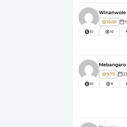
Winanwole
10.00
1
10
10
Mebangaro
9.75
2
10
9