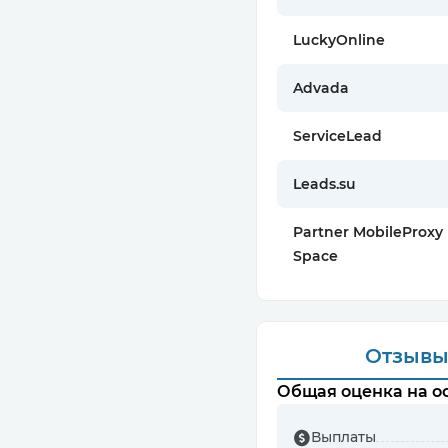
LuckyOnline
Advada
ServiceLead
Leads.su
Partner MobileProxy
Space
Отзыв
Общая оценка на ос
Выплаты