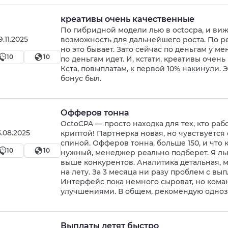
креативы очень качественные
По гибридной модели лью в octocpa, и виж
9.11.2025
возможность для дальнейшего роста. По р
но это бывает. Зато сейчас по деньгам у м
10
10
по деньгам идет. И, кстати, креативы очен
Кста, повыплатам, к первой 10% накинули. 
бонус был.
Офферов тонна
OctoCPA — просто находка для тех, кто рабо
3.08.2025
криптой! Партнерка новая, но чувствуется
спиной. Офферов тонна, больше 150, и что
10
10
нужный, менеджер реально подберет. Я лью 
выше конкурентов. Аналитика детальная,
на лету. За 3 месяца ни разу проблем с вы
Интерфейс пока немного сыроват, но кома
улучшениями. В общем, рекомендую одноз
Выплаты летят быстро