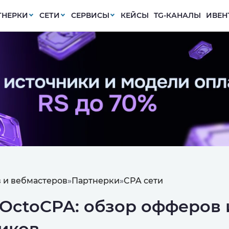
ТНЕРКИ
СЕТИ
СЕРВИСЫ
КЕЙСЫ
TG-КАНАЛЫ
ИВЕН
 и вебмастеров
»
Партнерки
»
CPA сети
OctoCPA: обзор офферов 
иков