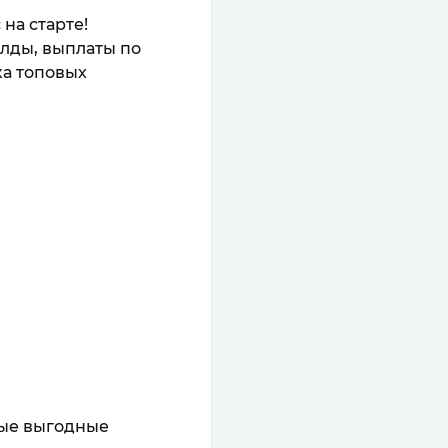
на старте!
олды, выплаты по
ка топовых
мые выгодные