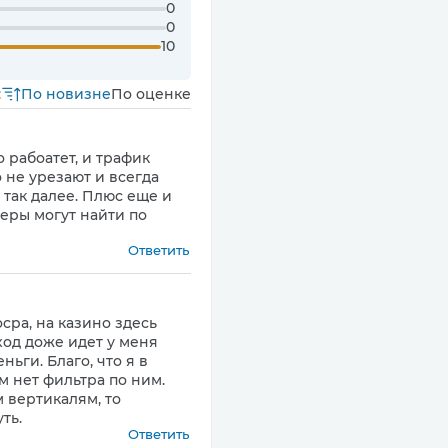
0
0
10
:
По новизне
По оценке
 рабоатет, и трафик
 не урезают и всегда
 так далее. Плюс еще и
феры могут найти по
Ответить
cpa, на казино здесь
ход доже идет у меня
ьги. Благо, что я в
ам нет фильтра по ним.
м вертикалям, то
ть.
Ответить