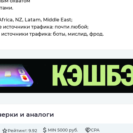
ным охватом
тами.
Africa, NZ, Latam, Middle East;
 источники трафика: почти любой;
источники трафика: боты, мислид, фрод.
ерки и аналоги
MIN 5000 руб.
СPA
Рейтинг: 9.92