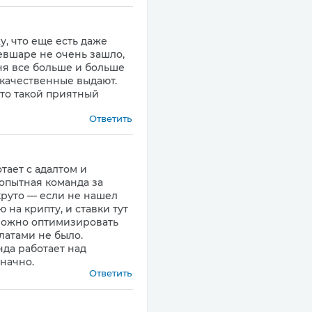
у, что еще есть даже
евшаре не очень зашло,
еня все больше и больше
ь качественные выдают.
Это такой приятный
Ответить
тает с адалтом и
 опытная команда за
 круто — если не нашел
на крипту, и ставки тут
 можно оптимизировать
платами не было.
нда работает над
начно.
Ответить