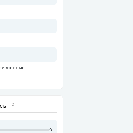
ожизненные
0
сы
0