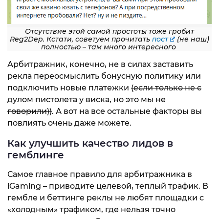
Отсутствие этой самой простоты тоже гробит
Reg2Dep. Кстати, советуем прочитать
пост
(не наш)
полностью – там много интересного
Арбитражник, конечно, не в силах заставить
рекла переосмыслить бонусную политику или
подключить новые платежки
(если только не с
дулом пистолета у виска, но это мы не
говорили))
. А вот на все остальные факторы вы
повлиять очень даже можете.
Как улучшить качество лидов в
гемблинге
Самое главное правило для арбитражника в
iGaming – приводите целевой, теплый трафик. В
гембле и беттинге реклы не любят площадки с
«холодным» трафиком, где нельзя точно