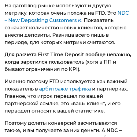
На gambling рынке используют и другую
метрику, которая очень похожа на FTD. Это
NDC
– New Depositing Customers
. Показатель
означает количество новых клиентов, которые
внесли депозиты. Разница всего лишь в
периоде, для которых метрики считаются.
Для расчета First Time Deposit вообще неважно,
когда зарегился пользователь
(хотя в ПП и
бывают ограничения по KPI).
Именно поэтому FTD используется как важный
показатель в
арбитраже трафика
и партнерках.
Главное, что игрок перешел по вашей
партнерской ссылке, это «ваш» клиент, и его
перводеп относят к вашей статистике.
Поэтому долеты конверсий засчитываются
также, и вы получаете за них деньги. А
NDC –