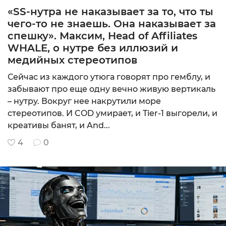
«SS-нутра не наказывает за то, что ты
Подробнее
чего-то не знаешь. Она наказывает за
спешку». Максим, Head of Affiliates
WHALE, о нутре без иллюзий и
медийных стереотипов
CPA
Сейчас из каждого утюга говорят про гемблу, и
MIN: 3000 рублей,
забывают про еще одну вечно живую вертикаль
10
– нутру. Вокруг нее накрутили море
Подробнее
стереотипов. И COD умирает, и Tier-1 выгорели, и
креативы банят, и And...
4
0
CPA, RS 25-4
MIN: €50
9.75
Подробнее