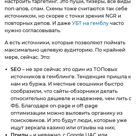
настроить таргетинг. Это пуши, тизеры, все виды
поп-апов, спам. Схемы тоже считаются так себе
источником, но скорее с точки зрения NGR и
повторных депов. И даже
УБТ на гемблу
часто
нужно согласовывать.
А есть источники, которые позволяют поймать
максимально целевую аудиторию. По крайней
мере, сейчас. Это:
SEO
– не зря сейчас это один из ТОПовых
источников в гемблинге. Тенденция пришла к
нам из буржа. И местные сеошники быстро
сообразили, что сайты-обзорники делать
относительно дешевле и надежнее, чем лить с
ФБ. Благодаря on-page и off-page
оптимизации можно выловить органику из
поисковиков. И это будут люди, которые уже
ищут зеркала казино или отзывы на них;
Прилы
– и неважно, с Google UAC или