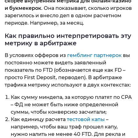
скорее внутренняя метрика для онлайн-казино
и букмекерок
. Она показывает, сколько игроков
зарегилось и внесло деп в одном расчетном
периоде. Например, за месяц.
Как правильно интерпретировать эту
метрику в арбитраже
В условиях офферов из
гемблинг партнерок
вы
постоянно можете видеть заявленный
показатель по FTD (обозначается еще как FD –
просто First Deposit, перводеп). В арбитраже
трафика метрику используют в двух контекстах:
Как сумму миндепа, за которую платят по CPA
– ФД не может быть ниже определенной
суммы, чтобы конверсию засчитали;
Как единицу расчета
тестовой капы
–
например, чтобы ваш траф прошел капу,
нужно налить не менее 40 FTD. Для рекла и