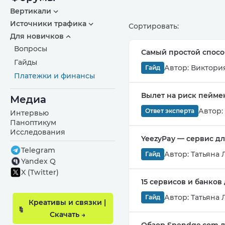
Вертикали
Источники трафика
Сортировать:
Для новичков
Вопросы
Самый простой способ
Гайды
Автор:
Виктори
Гайд
Платежки и финансы
Вылет на риск пеймен
Медиа
Автор:
Ответ эксперта
Интервью
Паноптикум
Исследования
YeezyPay — сервис д
Telegram
Автор:
Татьяна 
Гайд
Yandex Q
X (Twitter)
15 сервисов и банков
Автор:
Татьяна 
Гайд
Креативы и связки |
Скачать →