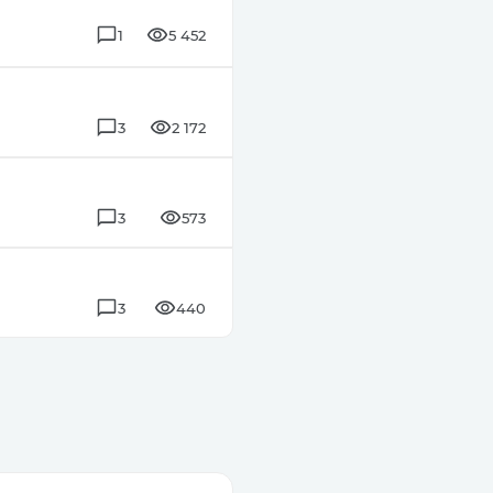
1
5 452
3
2 172
3
573
3
440