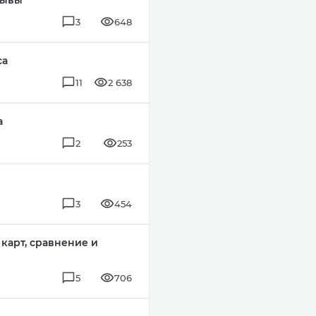
зывы
3
648
са
11
2 638
а
2
253
3
454
 карт, сравнение и
5
706