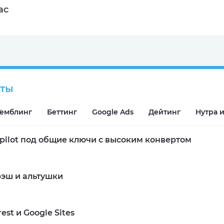
ас
сты
Подробнее
Гемблинг
Беттинг
Google Ads
Дейтинг
Нутра и
tpilot под общие ключи с высоким конвертом
эш и альтушки
Подробнее
est и Google Sites