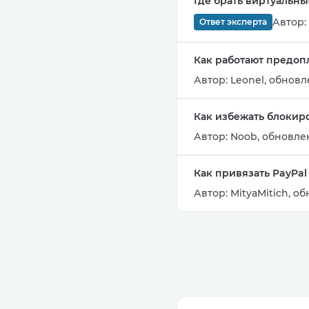
Где брать виртуальны
Автор:
Ответ эксперта
Как работают предоп
Автор:
Leonel
,
обновле
Как избежать блокир
Автор:
Noob
,
обновлен
Как привязать PayPal
Автор:
MityaMitich
,
об