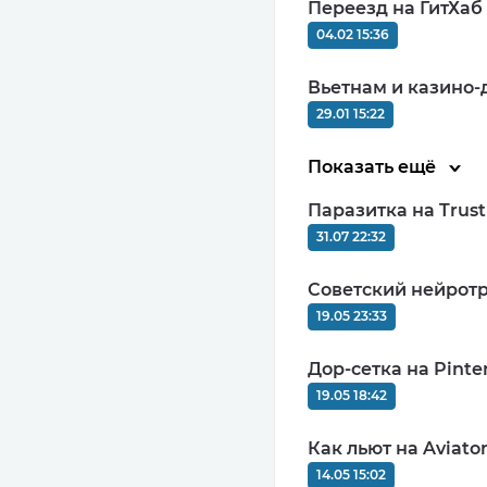
Переезд на ГитХаб
CPA+CPL (гиб
04.02 15:36
MIN: $20
10
Вьетнам и казино-
29.01 15:22
Показать ещё
Паразитка на Trus
CPL, СPI, SO
31.07 22:32
MIN: $100
9.68
Советский нейротр
19.05 23:33
Дор-сетка на Pinter
19.05 18:42
Как льют на Aviato
14.05 15:02