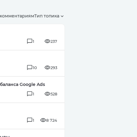
 комментариям
Тип топика
1
237
10
293
баланса Google Ads
1
528
1
8 724