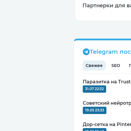
Партнерки для в
CPA
MIN: $100
Telegram по
0
Свежее
SEO
Паразитка на Trus
31.07 22:32
СPA
MIN: 5000 руб.
Советский нейротр
9.92
19.05 23:33
Дор-сетка на Pinter