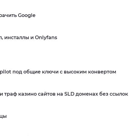
оачить Google
, инсталлы и Onlyfans
Подробнее
tpilot под общие ключи с высоким конвертом
 траф казино сайтов на SLD доменах без ссылок
Подробнее
ицы