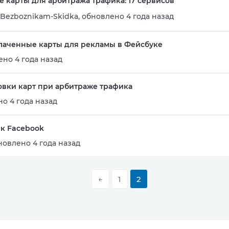
е карты для арбитража трафика: 17 сервисов
Bezboznikam-Skidka
,
обновлено 4 года назад
лаченные карты для рекламы в Фейсбуке
но 4 года назад
овки карт при арбитраже трафика
о 4 года назад
 к Facebook
новлено 4 года назад
←
1
2