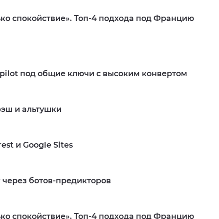
ько спокойствие». Топ-4 подхода под Францию
tpilot под общие ключи с высоким конвертом
эш и альтушки
est и Google Sites
r через ботов-предикторов
ько спокойствие». Топ-4 подхода под Францию