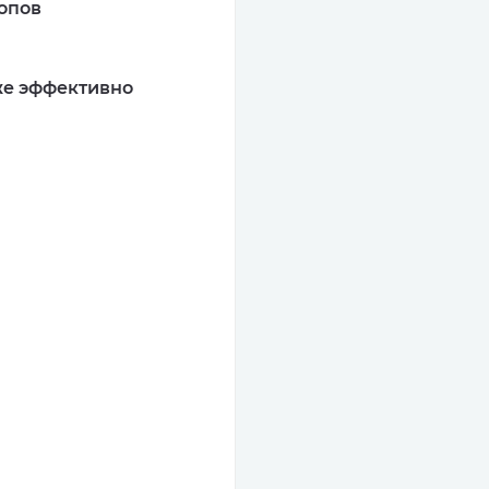
топов
аже эффективно