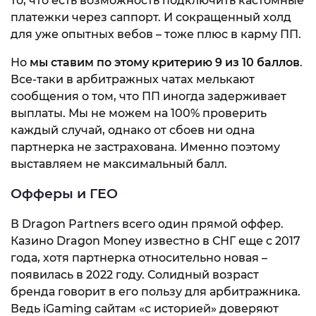
то, что есть возможность подключить кастомные
платежки через саппорт. И сокращенный холд
для уже опытных вебов – тоже плюс в карму ПП.
Но
мы ставим по этому критерию 9 из 10 баллов
.
Все-таки в арбитражных чатах мелькают
сообщения о том, что ПП иногда задерживает
выплаты. Мы не можем на 100% проверить
каждый случай, однако от сбоев ни одна
партнерка не застрахована. Именно поэтому
выставляем не максимальный балл.
Офферы и ГЕО
В Dragon Partners всего один прямой оффер.
Казино Dragon Money известно в СНГ еще с 2017
года, хотя партнерка относительно новая –
появилась в 2022 году. Солидный возраст
бренда говорит в его пользу для арбитражника.
Ведь iGaming сайтам «с историей» доверяют