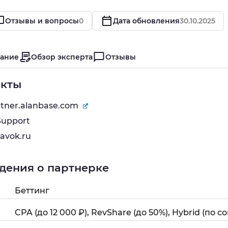
Отзывы и вопросы
0
Дата обновления
30.10.2025
ание
Обзор эксперта
Отзывы
акты
artner.alanbase.com
Support
tavok.ru
дения о партнерке
Беттинг
CPA (до 12 000 ₽), RevShare (до 50%), Hybrid (по 