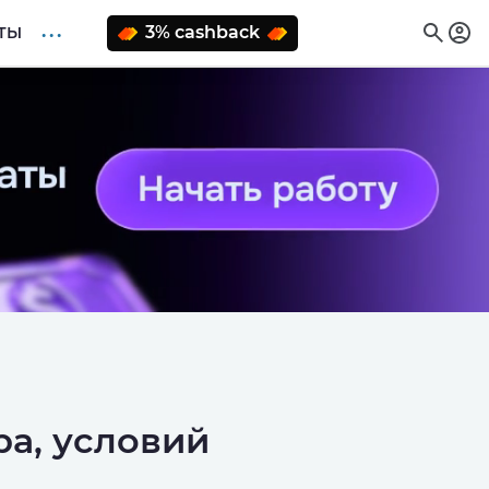
. . .
3% cashback
ТЫ
ра, условий