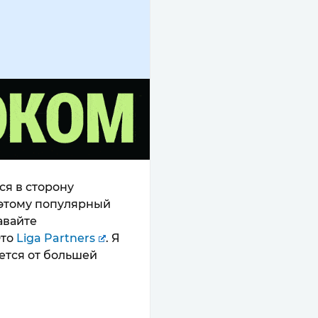
ся в сторону
оэтому популярный
авайте
Это
Liga Partners
. Я
ается от большей