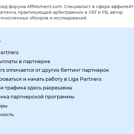
ред форума AffMoment.com. Специалист в сфере аффилейт
етинга, практикующий арбитражник в УБТ и FB, автор
очисленных обзоров и исследований.
Partners
ыплаты в партнерке
rs отличается от других беттинг партнерок
оваться и начать работу в Liga Partners
ки трафика здесь разрешены
енка партнерской программы
еры
чность