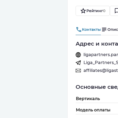
Рейтинг
0
Контакты
Опис
Адрес и конт
ligapartners.p
Liga_Partners_
affiliates@ligas
Основные све
Вертикаль
Модель оплаты