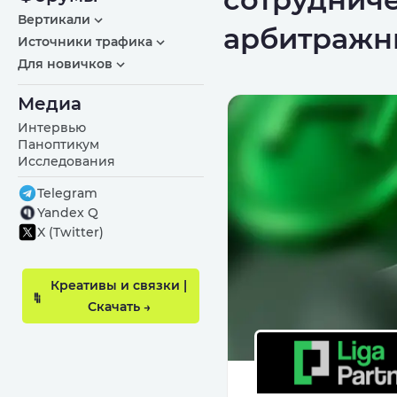
Вертикали
арбитражн
Источники трафика
Для новичков
Медиа
Интервью
Паноптикум
Исследования
Telegram
Yandex Q
X (Twitter)
Креативы и связки |
Скачать →