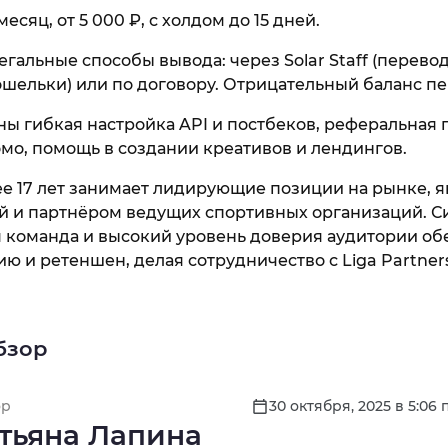
есяц, от 5 000 ₽, с холдом до 15 дней.
гальные способы вывода: через Solar Staff (перевод
шельки) или по договору. Отрицательный баланс пе
ы гибкая настройка API и постбеков, реферальная п
о, помощь в создании креативов и лендингов.
ее 17 лет занимает лидирующие позиции на рынке, 
й и партнёром ведущих спортивных организаций. С
 команда и высокий уровень доверия аудитории о
ю и ретеншен, делая сотрудничество с Liga Partne
бзор
ор
30 октября, 2025 в 5:06 
тьяна Лапина