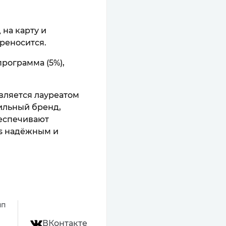
 на карту и
реносится.
рограмма (5%),
является лауреатом
ильный бренд,
беспечивают
rs надёжным и
пп
ВКонтакте