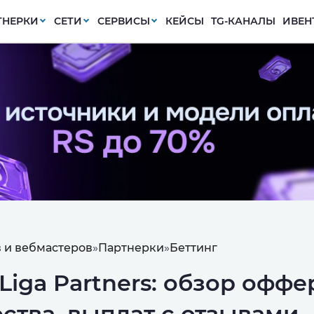
ТНЕРКИ
СЕТИ
СЕРВИСЫ
КЕЙСЫ
TG-КАНАЛЫ
ИВЕН
 и вебмастеров
»
Партнерки
»
Беттинг
Liga Partners: обзор оффе
ства, выплат с отзывами