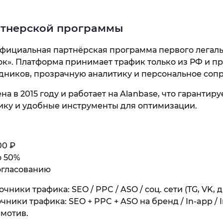
ртнерской программы
фициальная партнёрская программа первого легал
ок». Платформа принимает трафик только из РФ и п
едников, прозрачную аналитику и персональное соп
 в 2015 году и работает на Alanbase, что гарантиру
ику и удобные инструменты для оптимизации.
00 ₽
о 50%
огласованию
ники трафика: SEO / PPC / ASO / соц. сети (TG, VK, д
ники трафика: SEO + PPC + ASO на бренд / In-app / 
 мотив.