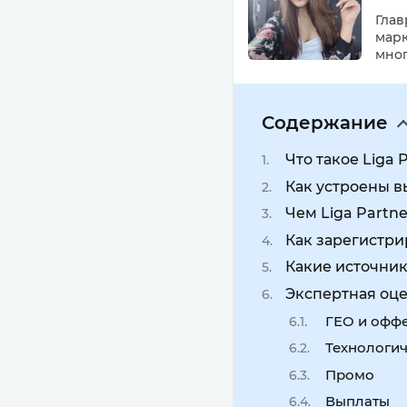
Глав
марк
мног
Содержание
Что такое Liga 
Как устроены в
Чем Liga Partne
Как зарегистрир
Какие источни
Экспертная оц
ГЕО и офф
Технологи
Промо
Выплаты