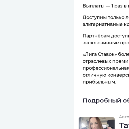
Выплаты — 1 раз в м
Доступны только ле
альтернативные ко
Партнёрам доступн
эксклюзивные пром
«Лига Ставок» бол
отраслевых преми
профессиональная
отличную конверси
прибыльным.
Подробный о
Авт
Та