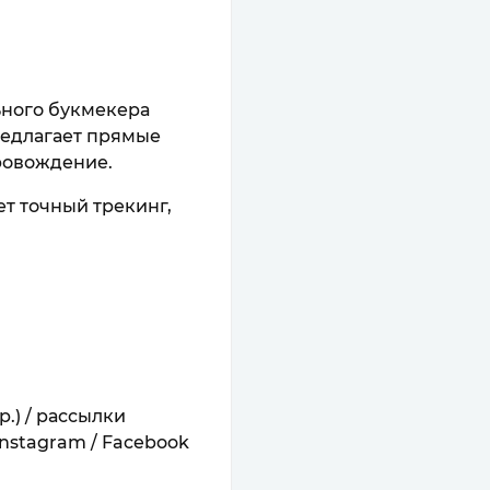
ьного букмекера
редлагает прямые
ровождение.
ет точный трекинг,
р.) / рассылки
Instagram / Facebook