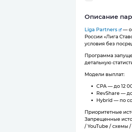
Описание па
Liga Partners
— о
России «Лига Став
условия без поср
Программа запущена
детальную статист
Модели выплат:
CPA — до 12 0
RevShare — д
Hybrid — по с
Приоритетные источ
Запрещенные источ
/ YouTube / схемы /