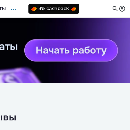
. . .
3% cashback
ТЫ
зывы