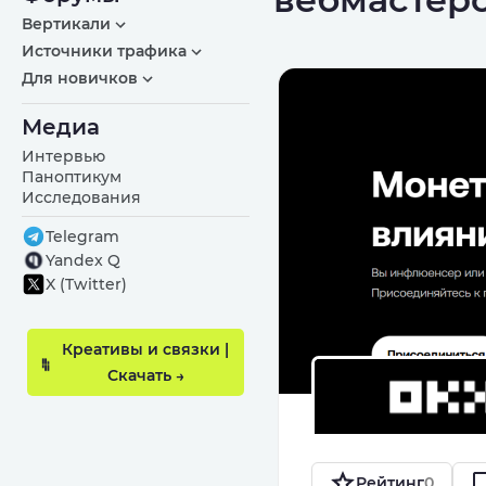
Вертикали
Источники трафика
Для новичков
Медиа
Интервью
Паноптикум
Исследования
Telegram
Yandex Q
X (Twitter)
Креативы и связки |
Скачать →
Рейтинг
0