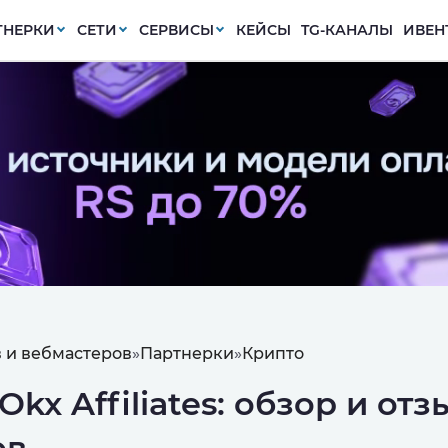
ТНЕРКИ
СЕТИ
СЕРВИСЫ
КЕЙСЫ
TG-КАНАЛЫ
ИВЕН
 и вебмастеров
»
Партнерки
»
Крипто
kx Affiliates: обзор и от
ов