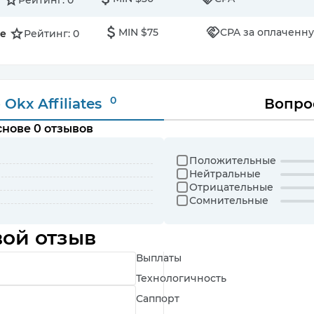
Рейтинг: 0
MIN $75
CPA за оплаченну
te
Рейтинг: 0
0
 Okx Affiliates
Вопро
нове 0 отзывов
Положительные
Нейтральные
Отрицательные
Сомнительные
вой отзыв
Выплаты
Технологичность
Саппорт