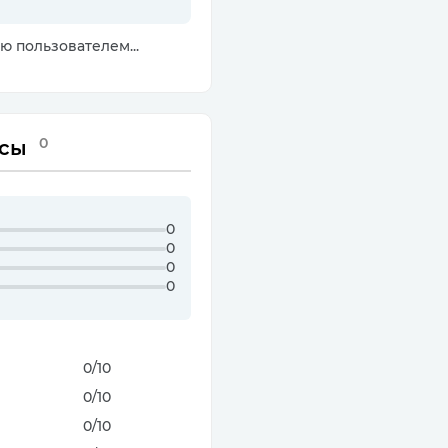
ю пользователем...
0
сы
0
0
0
0
0
/10
0
/10
0
/10