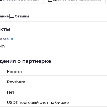
ание
Отзывы
акты
iates
om
дения о партнерке
Крипто
Revshare
Нет
USDT, торговый счет на бирже