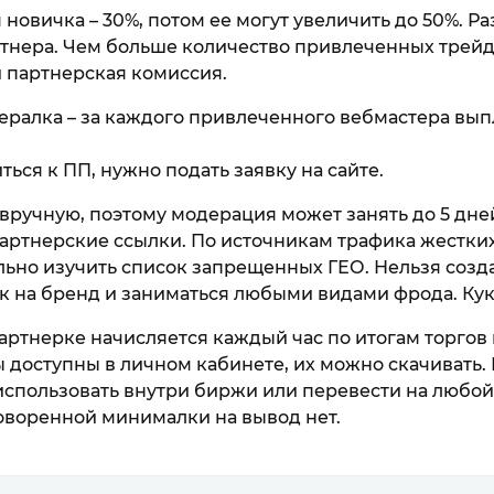
 новичка – 30%, потом ее могут увеличить до 50%. Р
тнера. Чем больше количество привлеченных трейд
и партнерская комиссия.
ералка – за каждого привлеченного вебмастера вы
ься к ПП, нужно подать заявку на сайте.
вручную, поэтому модерация может занять до 5 дне
артнерские ссылки. По источникам трафика жестких
ьно изучить список запрещенных ГЕО. Нельзя созда
к на бренд и заниматься любыми видами фрода. Кук
партнерке начисляется каждый час по итогам торго
ы доступны в личном кабинете, их можно скачивать
использовать внутри биржи или перевести на любо
оворенной минималки на вывод нет.