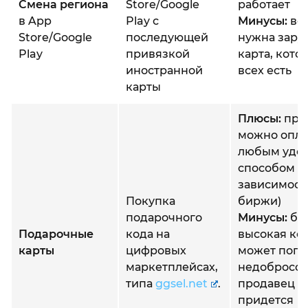
Смена региона
Store/Google
работает
в App
Play с
Минусы:
все
Store/Google
последующей
нужна зару
Play
привязкой
карта, котор
иностранной
всех есть
карты
Плюсы:
прос
можно опла
любым удо
способом (в
зависимост
Покупка
биржи)
подарочного
Минусы:
бо
Подарочные
кода на
высокая ко
карты
цифровых
может попа
маркетплейсах,
недобросо
типа
ggsel.net
.
продавец и
придется