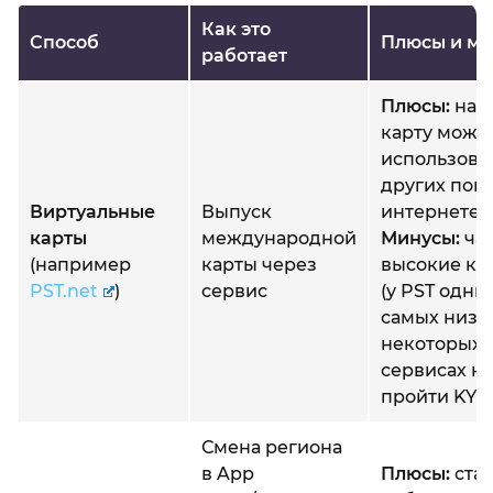
Как это
Способ
Плюсы и м
работает
Плюсы:
над
карту можн
использова
других поку
Виртуальные
Выпуск
интернете
карты
международной
Минусы:
час
(например
карты через
высокие ко
PST.net
)
сервис
(у PST одни
самых низки
некоторых
сервисах н
пройти KYC
Смена региона
в App
Плюсы:
ста