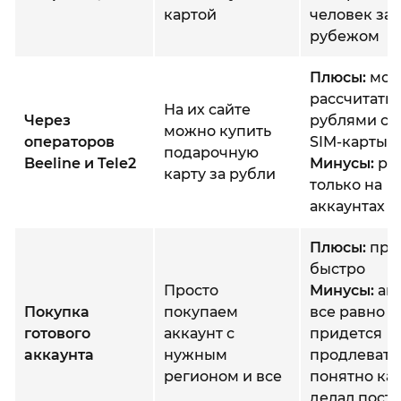
картой
человек за
рубежом
Плюсы:
мож
рассчитать
На их сайте
Через
рублями с 
можно купить
операторов
SIM-карты
подарочную
Beeline и Tele2
Минусы:
ра
карту за рубли
только на
аккаунтах 
Плюсы:
про
быстро
Просто
Минусы:
акк
Покупка
покупаем
все равно
готового
аккаунт с
придется
аккаунта
нужным
продлевать,
регионом и все
понятно как
делал пост