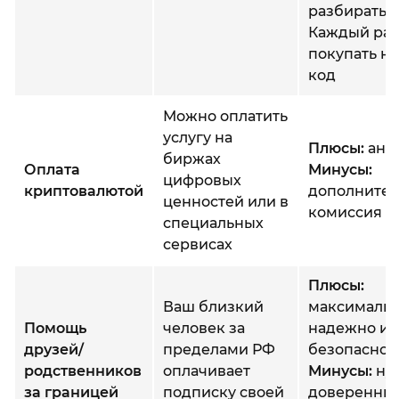
разбираться
Каждый раз
покупать н
код
Можно оплатить
услугу на
Плюсы:
ано
биржах
Оплата
Минусы:
цифровых
криптовалютой
дополнител
ценностей или в
комиссия
специальных
сервисах
Плюсы:
Ваш близкий
максималь
Помощь
человек за
надежно и
друзей/
пределами РФ
безопасно
родственников
оплачивает
Минусы:
ну
за границей
подписку своей
доверенны