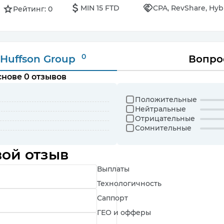
MIN 15 FTD
CPA, RevShare, Hyb
Рейтинг: 0
0
 Huffson Group
Вопро
нове 0 отзывов
Положительные
Нейтральные
Отрицательные
Сомнительные
вой отзыв
Выплаты
Технологичность
Саппорт
ГЕО и офферы