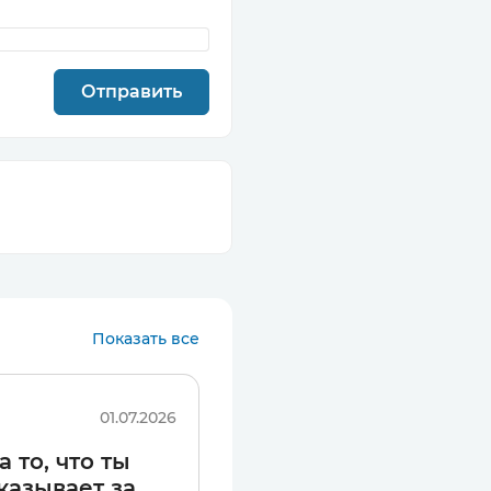
олько тапками что
Показать все
01.07.2026
лавная проблема для
 то, что ты
казывает за