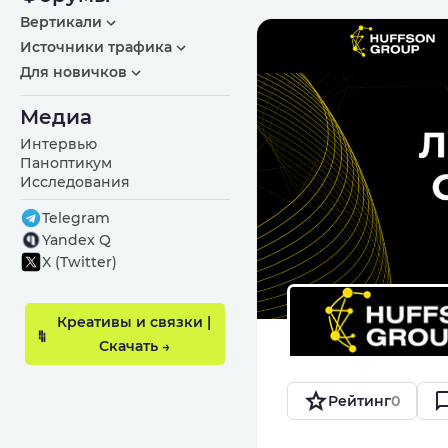
Вертикали
Источники трафика
Для новичков
Медиа
Интервью
Паноптикум
Исследования
Telegram
Yandex Q
X (Twitter)
Креативы и связки |
Скачать →
Рейтинг
0