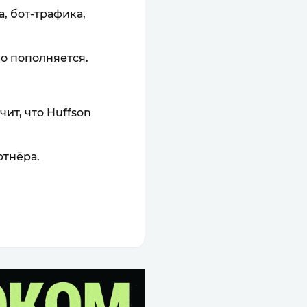
, бот-трафика,
о пополняется.
ит, что Huffson
ртнёра.