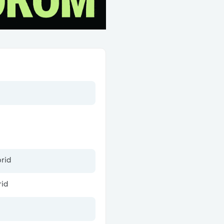
brid
rid