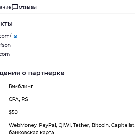
ание
Отзывы
акты
.com/
ffson
.com
дения о партнерке
Гемблинг
СРА, RS
$50
WebMoney, PayPal, QIWI, Tether, Bitcoin, Capitalist, N
банковская карта