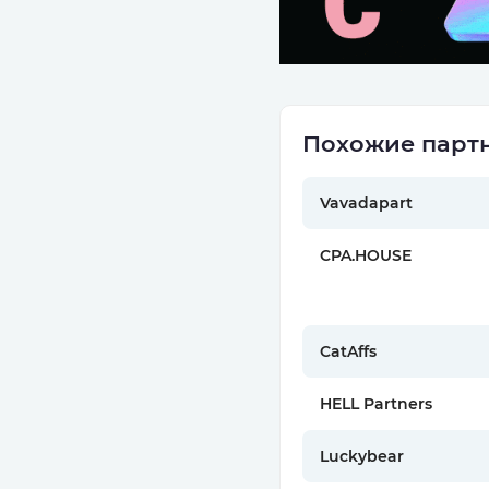
Похожие партн
Vavadapart
CPA.HOUSE
CatAffs
HELL Partners
Luckybear