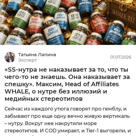
Новая связка, новая жизнь | Покоряем ...
Всем привет ребята! Как я вам и написал в посте
канала, на этом проекте я буду вести свой топик
п…
Генератор вайт пейдж под нутру с пере...
Татьяна Лапина
01.07.2026
Эксперт
Слышал, в сети появился какой-то крутой
«SS-нутра не наказывает за то, что ты
генератор white page, который автоматически
чего-то не знаешь. Она наказывает за
берет перевод…
спешку». Максим, Head of Affiliates
WHALE, о нутре без иллюзий и
медийных стереотипов
Что такое SS офферы в товарке?
Сейчас из каждого утюга говорят про гемблу, и
Всем привет. Подскажите что такое SS офферы в
забывают про еще одну вечно живую вертикаль
товарке? Вижу в описании оффера SS и хз, что
– нутру. Вокруг нее накрутили море
это и …
стереотипов. И COD умирает, и Tier-1 выгорели, и