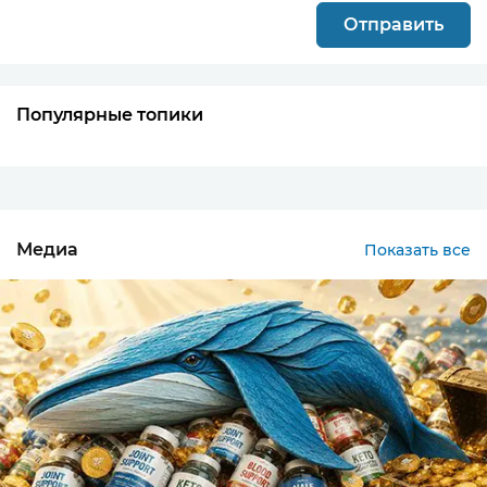
Популярные топики
Google переносит Local Services Ads в...
Теперь LSA будут управляться через новый тип
Performance Max-кампаний с pay-per-lead
Медиа
Показать все
целями. Roll…
Google переносит часть certification-...
С августа 2026 часть рекламодателей сможет
подаваться на сертификацию прямо в Google
Ads:
Admin →…