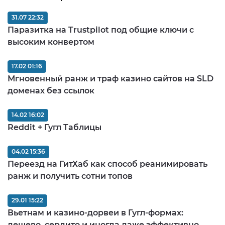
31.07 22:32
Паразитка на Trustpilot под общие ключи с
высоким конвертом
17.02 01:16
Мгновенный ранж и траф казино сайтов на SLD
доменах без ссылок
14.02 16:02
Reddit + Гугл Таблицы
04.02 15:36
Переезд на ГитХаб как способ реанимировать
ранж и получить сотни топов
29.01 15:22
Вьетнам и казино-дорвеи в Гугл-формах:
дешево, сердито и иногда даже эффективно