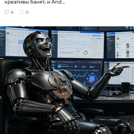
креативы банят, и And...
Как зарабатывать на товарке с нуля?
4
0
Всем доброго дня. Посоветуйте новичку, как с
нуля зарабатывать на товарке? Хочу лить с
таргета Фе…