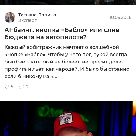
Татьяна Лапина
10.06.2026
Эксперт
AI-баинг: кнопка «Бабло» или слив
бюджета на автопилоте?
Каждый арбитражник мечтает о волшебной
кнопке «Бабло». Чтобы у него под рукой всегда
был баер, который не болеет, не просит долю
профита и льет, как чародей. И было бы странно,
если б никому из к...
5
0