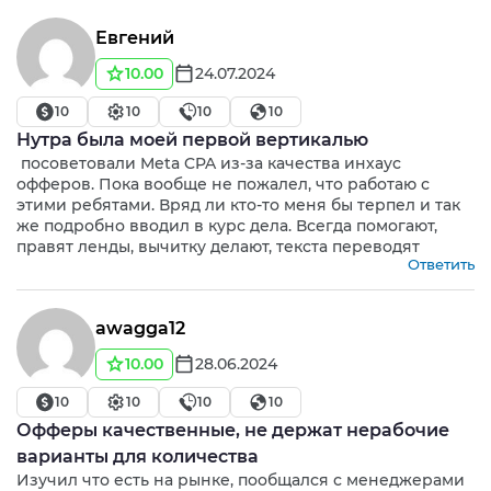
Евгений
10.00
24.07.2024
10
10
10
10
Нутра была моей первой вертикалью
посоветовали Meta CPA из-за качества инхаус
офферов. Пока вообще не пожалел, что работаю с
этими ребятами. Вряд ли кто-то меня бы терпел и так
же подробно вводил в курс дела. Всегда помогают,
правят ленды, вычитку делают, текста переводят
Ответить
awagga12
10.00
28.06.2024
10
10
10
10
Офферы качественные, не держат нерабочие
варианты для количества
Изучил что есть на рынке, пообщался с менеджерами