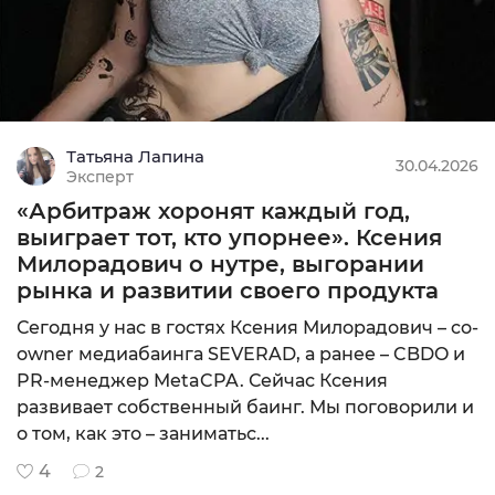
Татьяна Лапина
30.04.2026
Эксперт
«Арбитраж хоронят каждый год,
выиграет тот, кто упорнее». Ксения
Милорадович о нутре, выгорании
рынка и развитии своего продукта
Сегодня у нас в гостях Ксения Милорадович – co-
owner медиабаинга SEVERAD, а ранее – CBDO и
PR-менеджер MetaCPA. Сейчас Ксения
развивает собственный баинг. Мы поговорили и
о том, как это – заниматьс...
4
2