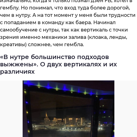
изначально, когда я только познал дзен FB, хотел в
гемблу. Но понимал, что вход туда более дорогой,
чем в нутру. А на тот момент у меня были трудности
с попаданием в команду как баера. Начинал
самообучение с нутры, так как вертикаль с точки
зрения именно механики залива (клоака, ленды,
креативы) сложнее, чем гембла.
«В нутре большинство подходов
выжжены». О двух вертикалях и их
различиях