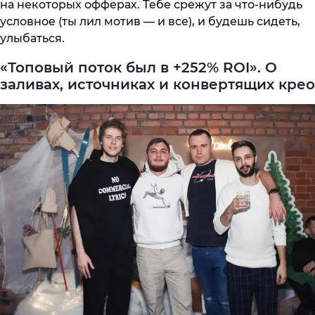
на некоторых офферах. Тебе срежут за что-нибудь
условное (ты лил мотив — и все), и будешь сидеть,
улыбаться.
«Топовый поток был в +252% ROI». О
заливах, источниках и конвертящих крео