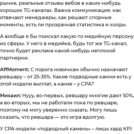
рынке, реальные отзывы вебов в каких-нибудь
хороших TG-каналах. Важна коммуникация: как
отвечают менеджеры, как решают спорные
моменты, есть ли прозрачная статистика и холды.
А вообще я бы поискал какую-то медийную персону
из сферы. У него в медийке, будь тот же TG-канал,
точно будет реклама какой-нибудь неплохой
партнерки.
AffMoment:
С порога новичкам обычно назначают
ревшару – от 25-35%. Какие подводные камни есть у
этой модели выплат, а какие – у CPA?
Михаил:
Нууу, во-первых, ревшару многие дают 50%,
а во-вторых, мы не работали пока по ревшаре,
поэтому не могу уверенно сказать. Могу лишь
сказать, что ревшара — это игра вдолгую.
У СРА-модели «подводный камень» – лишь хард KPI