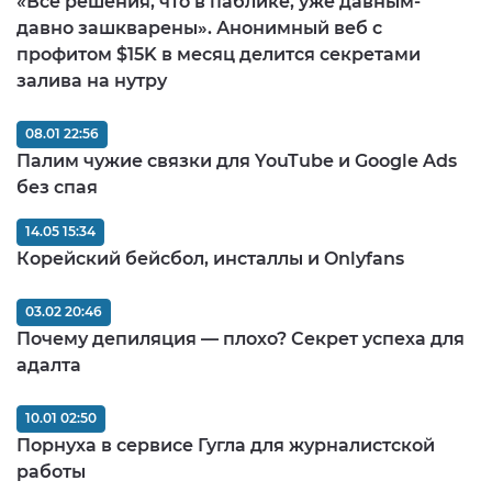
«Все решения, что в паблике, уже давным-
давно зашкварены». Анонимный веб с
профитом $15K в месяц делится секретами
залива на нутру
08.01 22:56
Палим чужие связки для YouTube и Google Ads
без спая
14.05 15:34
Корейский бейсбол, инсталлы и Onlyfans
03.02 20:46
Почему депиляция — плохо? Секрет успеха для
адалта
10.01 02:50
Порнуха в сервисе Гугла для журналистской
работы