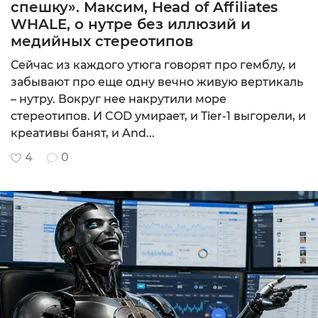
спешку». Максим, Head of Affiliates
WHALE, о нутре без иллюзий и
медийных стереотипов
CPA, CPL, Re
Сейчас из каждого утюга говорят про гемблу, и
MIN: 800 руб.
забывают про еще одну вечно живую вертикаль
8.35
– нутру. Вокруг нее накрутили море
Подробнее
стереотипов. И COD умирает, и Tier-1 выгорели, и
креативы банят, и And...
4
0
CPA+CPL (гиб
MIN: $20
10
Подробнее
CPL, СPI, SO