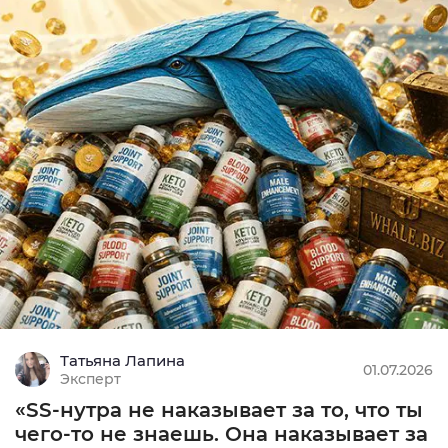
0
Подробнее
SOI, RevShar
MIN: $200
3
Подробнее
CPA
Татьяна Лапина
MIN: 3000 рублей,
01.07.2026
Эксперт
10
«SS-нутра не наказывает за то, что ты
Подробнее
чего-то не знаешь. Она наказывает за