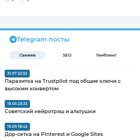
Telegram посты
Свежее
SEO
Гемблинг
Б
31.07 22:32
Паразитка на Trustpilot под общие ключи с
высоким конвертом
19.05 23:33
Советский нейротрэш и альтушки
19.05 18:42
Дор-сетка на Pinterest и Google Sites