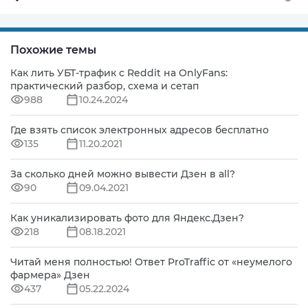
Похожие темы
Как лить УБТ-трафик с Reddit на OnlyFans:
практический разбор, схема и сетап
988
10.24.2024
Где взять список электронных адресов бесплатно
135
11.20.2021
За сколько дней можно вывести Дзен в all?
90
09.04.2021
Как уникализировать фото для Яндекс.Дзен?
218
08.18.2021
Читай меня полностью! Ответ ProTraffic от «неумелого
фармера» Дзен
437
05.22.2024