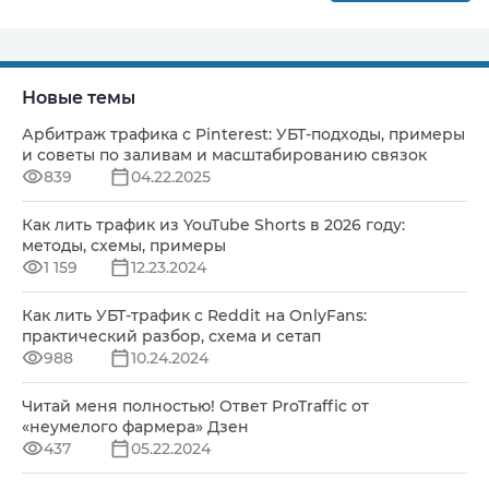
Новые темы
Арбитраж трафика с Pinterest: УБТ-подходы, примеры
и советы по заливам и масштабированию связок
839
04.22.2025
Как лить трафик из YouTube Shorts в 2026 году:
методы, схемы, примеры
1 159
12.23.2024
Как лить УБТ-трафик с Reddit на OnlyFans:
практический разбор, схема и сетап
988
10.24.2024
Читай меня полностью! Ответ ProTraffic от
«неумелого фармера» Дзен
437
05.22.2024