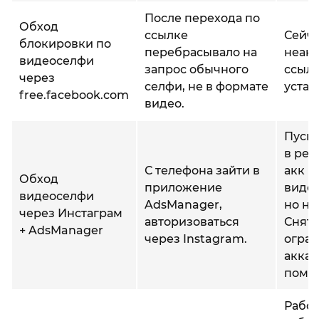
После перехода по
Обход
ссылке
Сейча
блокировки по
перебрасывало на
неакт
видеоселфи
запрос обычного
ссыл
через
селфи, не в формате
устар
free.facebook.com
видео.
Пуска
в ре
С телефона зайти в
акк б
Обход
приложение
виде
видеоселфи
AdsManager,
но не
через Инстаграм
авторизоваться
Снять
+ AdsManager
через Instagram.
огран
аккау
помог
Работ