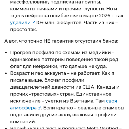
массфолловинг, подписка на группы,
комменты пачками и прочие глупости. Но и
здесь нейронка ошибается: в марте 2026 г. так
удалили
10+ млн. аккаунтов. Часть из них –
просто так.
А вот, что точно НЕ гарантия отсутствия банов:
Прогрев профиля по схемам из медийки –
одинаковые паттерны поведения такой ред
флаг для нейронки, что дальше некуда;
Возраст и гео аккаунта – не работает. Как я
писала выше, блочат профили
двадцатилетней давности из США, Канады и
прочих «трастовых» стран. Единственное
исключение – учетки из Вьетнама. Там
своя
атмосфера
. Если кратко – реальные спамеры
подставили другие акки, включая профили
компаний.
Верификация акка и подписка Meta Verified –