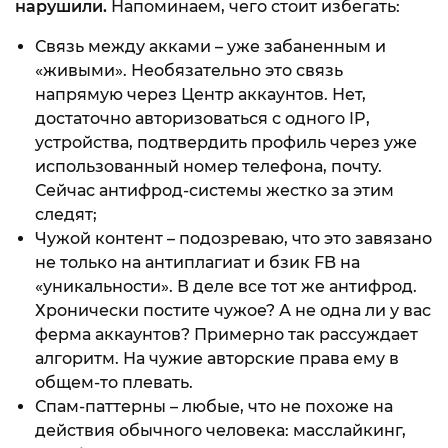
нарушили.
Напоминаем, чего стоит избегать:
Связь между акками – уже забаненным и
«живыми». Необязательно это связь
напрямую через Центр аккаунтов. Нет,
достаточно авторизоваться с одного IP,
устройства, подтвердить профиль через уже
использованный номер телефона, почту.
Сейчас антифрод-системы жестко за этим
следят;
Чужой контент – подозреваю, что это завязано
не только на антиплагиат и бзик FB на
«уникальности». В деле все тот же антифрод.
Хронически постите чужое? А не одна ли у вас
ферма аккаунтов? Примерно так рассуждает
алгоритм. На чужие авторские права ему в
общем-то плевать.
Спам-паттерны – любые, что не похоже на
действия обычного человека: масслайкинг,