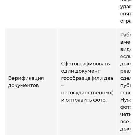
удава
снять
огран
Работ
вмест
виде
если
Сфотографировать
докум
один документ
реаль
Верификация
гособразца (или два
сдела
документов
–
публ
негосударственных)
генер
и отправить фото.
Нужно
фото
четки
все 4
докум