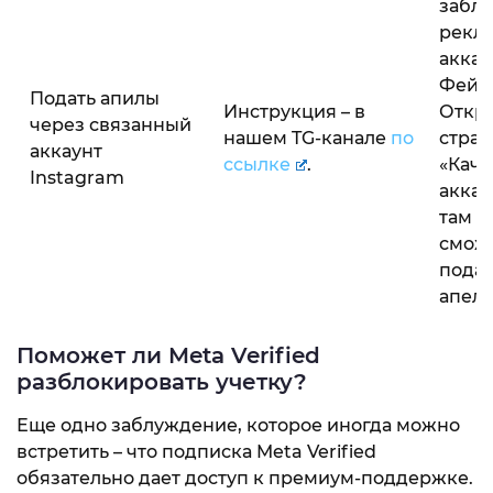
забл
рекл
аккау
Фейс
Подать апилы
Инструкция – в
Откр
через связанный
нашем TG-канале
по
стра
аккаунт
ссылке
.
«Каче
Instagram
аккау
там в
смож
подат
апел
Поможет ли Meta Verified
разблокировать учетку?
Еще одно заблуждение, которое иногда можно
встретить – что подписка Meta Verified
обязательно дает доступ к премиум-поддержке.