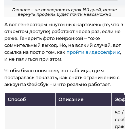
Главное – не проворонить срок 180 дней, иначе
вернуть профиль будет почти невозможно
А вот генераторы «шуточных карточек» (те, что в
открытом доступе) работают через раз, если не
реже. Генерить фото нейронкой – тоже
сомнительный выход. Но, на всякий случай, вот
ссылка на пост о том, как
пройти видеоселфи
,
и не палиться при этом.
Чтобы было понятнее, вот таблица, где я
постаралась показать, как снять ограничения с
аккаунта Фейсбук – и что реально работает.
Способ
Описание
Эффе
50 / 
срабо
даже 