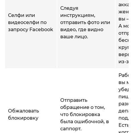
аккау
Следуя
женск
Селфи или
инструкциям,
вы – 
видеоселфи по
отправить фото или
А мо
запросу Facebook
видео, где видно
отпра
ваше лицо.
беск
круг
вери
из-за
Работ
вы мн
убед
пише
Отправить
разн
обращение о том,
Обжаловать
депа
что блокировка
блокировку
подд
была ошибочной, в
Есть 
саппорт.
когда