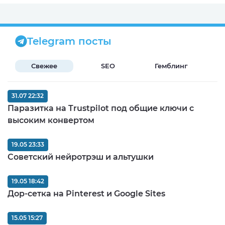
Telegram посты
Свежее
SEO
Гемблинг
Б
31.07 22:32
Паразитка на Trustpilot под общие ключи с
высоким конвертом
19.05 23:33
Советский нейротрэш и альтушки
19.05 18:42
Дор-сетка на Pinterest и Google Sites
15.05 15:27