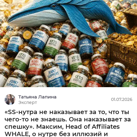
СPA
MIN: 5000 руб.
9.92
Подробнее
COD
Татьяна Лапина
MIN: 1₽
01.07.2026
Эксперт
0
«SS-нутра не наказывает за то, что ты
Подробнее
чего-то не знаешь. Она наказывает за
спешку». Максим, Head of Affiliates
WHALE, о нутре без иллюзий и