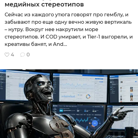
медийных стереотипов
CPA
Сейчас из каждого утюга говорят про гемблу, и
MIN: $200
забывают про еще одну вечно живую вертикаль
9.75
– нутру. Вокруг нее накрутили море
Подробнее
стереотипов. И COD умирает, и Tier-1 выгорели, и
креативы банят, и And...
4
0
CPA+CPL (гиб
MIN: $20
10
Подробнее
CPL, СPI, SO
MIN: $100
9.68