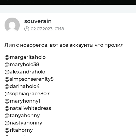
souverain
02.07.2023, 01:18
Лил с новорегов, вот все аккаунты что пролил
@margaritaholo
@maryholo38
@alexandraholo
@simpsonserenity5
@darinaholo4
@sophiagrace807
@maryhonny1
@nataliwhitedress
@tanyahonny
@nastyahonny
@ritahorny