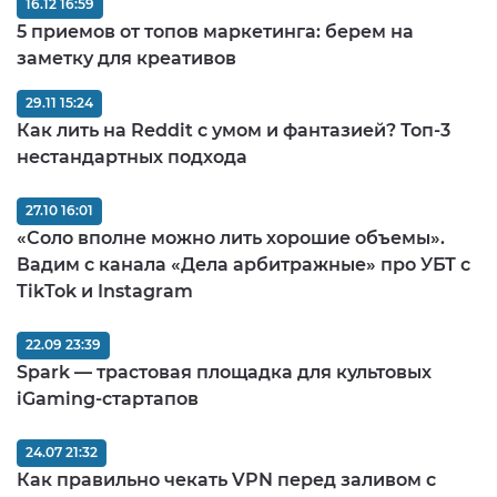
16.12 16:59
5 приемов от топов маркетинга: берем на
заметку для креативов
29.11 15:24
Как лить на Reddit с умом и фантазией? Топ-3
нестандартных подхода
27.10 16:01
«Соло вполне можно лить хорошие объемы».
Вадим с канала «Дела арбитражные» про УБТ с
TikTok и Instagram
22.09 23:39
Spark — трастовая площадка для культовых
iGaming-стартапов
24.07 21:32
Как правильно чекать VPN перед заливом c