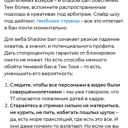
бдительных юзеров – и shadow ban обеспечен.
Тем более, вспомните распространенные
подходы в креативах под арбитраж. Слайд-шоу
под дейтинг,
гемблинг стримы
– все это отлетает
в бан почти моментально.
Для веба Shadow ban означает резкое падение
охватов, а значит, и потенциального профита.
Дать стопроцентную гарантию от блокировок
никто не может. Но есть способы немного
обойти теневой бан в Тик Токе – то есть,
уменьшить его вероятность:
Следите, чтобы все персонажи в видео были
совершеннолетними
– мы уже говорили, что
TT опасается появления детей в кадре;
Старайтесь в стримах сильно не материться,
не курить, не пить, избегать пошлых шуток
–
да, есть море трансляций, где есть это все. И
они даже почему-то взлетают. Но если уж вы