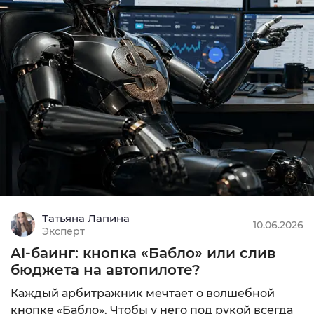
CPL, СPI, SO
MIN: $100
9.68
Подробнее
Татьяна Лапина
10.06.2026
Эксперт
AI-баинг: кнопка «Бабло» или слив
бюджета на автопилоте?
Каждый арбитражник мечтает о волшебной
кнопке «Бабло». Чтобы у него под рукой всегда