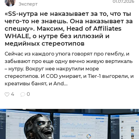
01.07.2026
Эксперт
0
«SS-нутра не наказывает за то, что ты
Подробнее
чего-то не знаешь. Она наказывает за
спешку». Максим, Head of Affiliates
WHALE, о нутре без иллюзий и
медийных стереотипов
CPA
Сейчас из каждого утюга говорят про гемблу, и
MIN: $200
забывают про еще одну вечно живую вертикаль
9.75
– нутру. Вокруг нее накрутили море
Подробнее
стереотипов. И COD умирает, и Tier-1 выгорели, и
креативы банят, и And...
4
0
CPA+CPL (гиб
MIN: $20
10
Подробнее