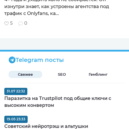
изнутри знает, как устроены агентства под
трафик с Onlyfans, ка...
5
0
Telegram посты
Свежее
SEO
Гемблинг
Б
31.07 22:32
Паразитка на Trustpilot под общие ключи с
высоким конвертом
19.05 23:33
Советский нейротрэш и альтушки