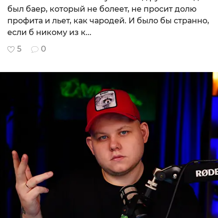
был баер, который не болеет, не просит долю
профита и льет, как чародей. И было бы странно,
если б никому из к...
5
0