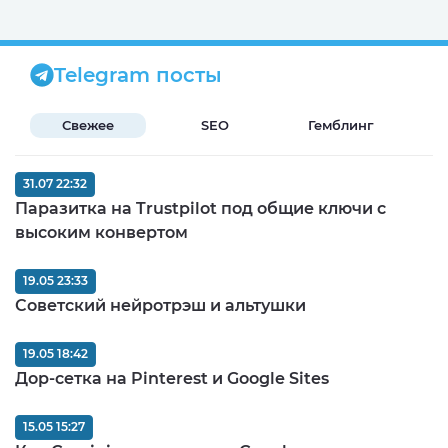
Telegram посты
Свежее
SEO
Гемблинг
Б
31.07 22:32
Паразитка на Trustpilot под общие ключи с
высоким конвертом
19.05 23:33
Советский нейротрэш и альтушки
19.05 18:42
Дор-сетка на Pinterest и Google Sites
15.05 15:27