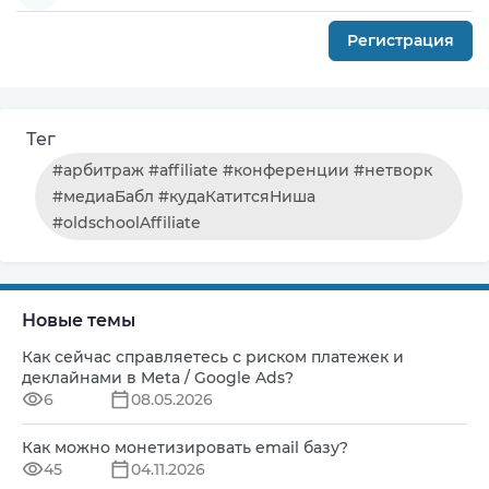
Регистрация
Тег
#арбитраж #affiliate #конференции #нетворк
#медиаБабл #кудаКатитсяНиша
#oldschoolAffiliate
Новые темы
Как сейчас справляетесь с риском платежек и
деклайнами в Meta / Google Ads?
6
08.05.2026
Как можно монетизировать email базу?
45
04.11.2026