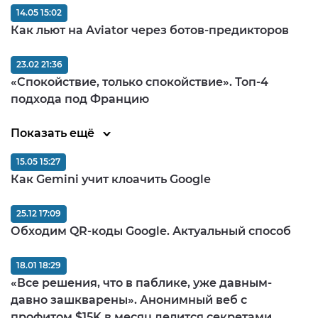
14.05 15:02
Как льют на Aviator через ботов-предикторов
23.02 21:36
«Спокойствие, только спокойствие». Топ-4
подхода под Францию
Показать ещё
15.05 15:27
Как Gemini учит клоачить Google
25.12 17:09
Обходим QR-коды Google. Актуальный способ
18.01 18:29
«Все решения, что в паблике, уже давным-
давно зашкварены». Анонимный веб с
профитом $15K в месяц делится секретами