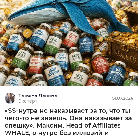
СPA
MIN: 5000 руб.
9.92
Подробнее
COD
Татьяна Лапина
MIN: 1₽
01.07.2026
Эксперт
0
«SS-нутра не наказывает за то, что ты
Подробнее
чего-то не знаешь. Она наказывает за
спешку». Максим, Head of Affiliates
WHALE, о нутре без иллюзий и