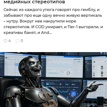
медийных стереотипов
CPA
Сейчас из каждого утюга говорят про гемблу, и
MIN: $200
забывают про еще одну вечно живую вертикаль
9.75
– нутру. Вокруг нее накрутили море
Подробнее
стереотипов. И COD умирает, и Tier-1 выгорели, и
креативы банят, и And...
4
0
CPA+CPL (гиб
MIN: $20
10
Подробнее
CPL, СPI, SO
MIN: $100
9.68