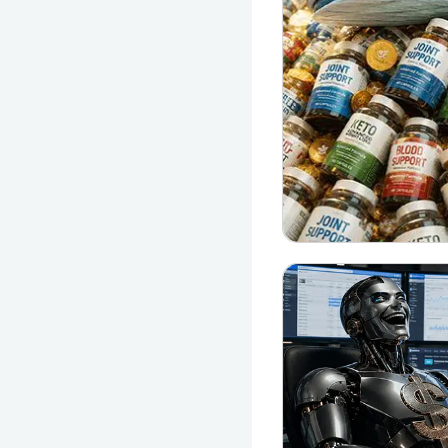
СPA
MIN: 5000 руб.
9.92
COD
MIN: 1₽
0
CPA
MIN: $200