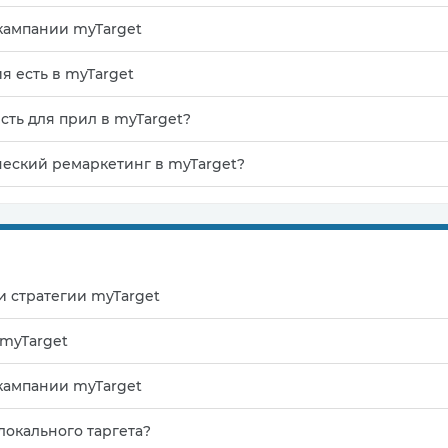
кампании myTarget
я есть в myTarget
сть для прил в myTarget?
ческий ремаркетинг в myTarget?
и стратегии myTarget
myTarget
кампании myTarget
локального таргета?