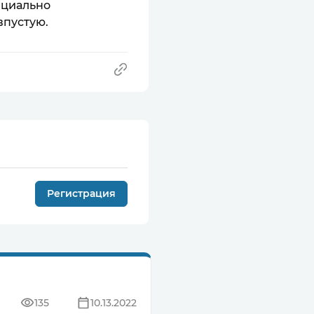
нциально
впустую.
Регистрация
135
10.13.2022