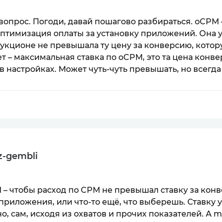
опрос. Погоди, давай пошагово разбираться. oCPM 
оптимизация оплаты за установку приложений. Она у
аукционе не превышала ту цену за конверсию, котор
ет – максимальная ставка по oCPM, это та цена конв
в настройках. Может чуть-чуть превышать, но всегд
z-gembli
 – чтобы расход по CPM не превышал ставку за конв
приложения, или что-то ещё, что выберешь. Ставку 
о, сам, исходя из охватов и прочих показателей. А 