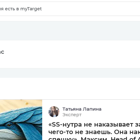
я есть в myTarget
ас
Татьяна Лапина
Подробнее
Эксперт
«SS-нутра не наказывает за
чего-то не знаешь. Она на
спешку». Максим, Head of Af