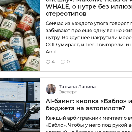
WHALE, о нутре без иллю
стереотипов
Сейчас из каждого утюга говорят 
Подробнее
забывают про еще одну вечно жив
нутру. Вокруг нее накрутили море
COD умирает, и Tier-1 выгорели, и
And...
4
0
Татьяна Лапина
Подробнее
Эксперт
AI-баинг: кнопка «Бабло» 
бюджета на автопилоте?
Каждый арбитражник мечтает о 
«Бабло». Чтобы у него под рукой в