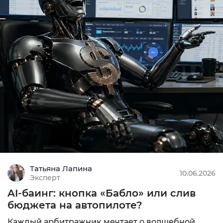
CPL, СPI, SO
MIN: $100
9.68
Подробнее
Татьяна Лапина
10.06.2026
Эксперт
AI-баинг: кнопка «Бабло» или слив
бюджета на автопилоте?
Каждый арбитражник мечтает о волшебной