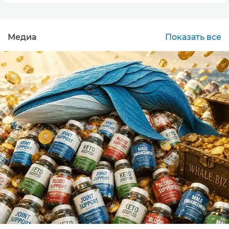
Медиа
Показать все
CPA
MIN: $100
0
Подробнее
СPA
MIN: 5000 руб.
9.92
Подробнее