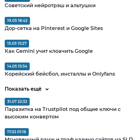
Советский нейротрэш и альтушки
19.05 18:42
Дор-сетка на Pinterest и Google Sites
15.05 15:27
Как Gemini учит клоачить Google
14.05 15:34
Корейский бейсбол, инсталлы и Onlyfans
Показать ещё
31.07 22:32
Паразитка на Trustpilot под общие ключи с
высоким конвертом
17.02 01:16
Мгновенный ранж и траф казино сайтов на SLD