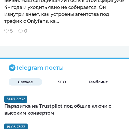
вечен. Наш сегодняшний гость в этой сфере уже
4+ года и уходить явно не собирается. Он
изнутри знает, как устроены агентства под
трафик с Onlyfans, ка...
5
0
Telegram посты
Свежее
SEO
Гемблинг
Б
31.07 22:32
Паразитка на Trustpilot под общие ключи с
высоким конвертом
19.05 23:33