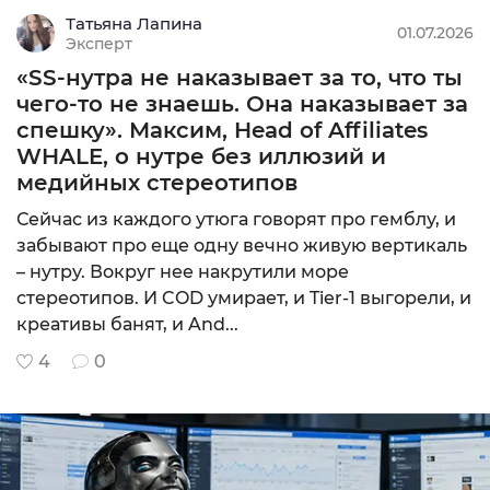
COD
Татьяна Лапина
MIN: 1₽
01.07.2026
Эксперт
0
«SS-нутра не наказывает за то, что ты
Подробнее
чего-то не знаешь. Она наказывает за
спешку». Максим, Head of Affiliates
WHALE, о нутре без иллюзий и
медийных стереотипов
CPA
Сейчас из каждого утюга говорят про гемблу, и
MIN: $200
забывают про еще одну вечно живую вертикаль
9.75
– нутру. Вокруг нее накрутили море
Подробнее
стереотипов. И COD умирает, и Tier-1 выгорели, и
креативы банят, и And...
4
0
CPA+CPL (гиб
MIN: $20
10
Подробнее