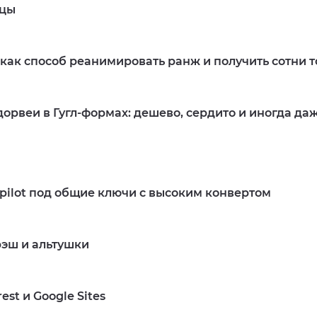
ицы
 как способ реанимировать ранж и получить сотни 
дорвеи в Гугл-формах: дешево, сердито и иногда д
Подробнее
tpilot под общие ключи с высоким конвертом
эш и альтушки
Подробнее
est и Google Sites