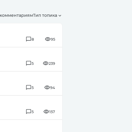
 комментариям
Тип топика
8
95
5
239
5
94
5
157