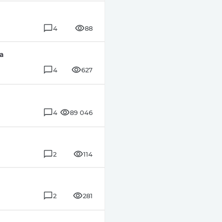
4
88
а
4
627
4
89 046
2
114
2
281