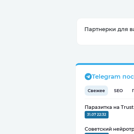
Партнерки для в
CPA
MIN: $100
Telegram по
0
Свежее
SEO
Паразитка на Trus
31.07 22:32
СPA
MIN: 5000 руб.
Советский нейротр