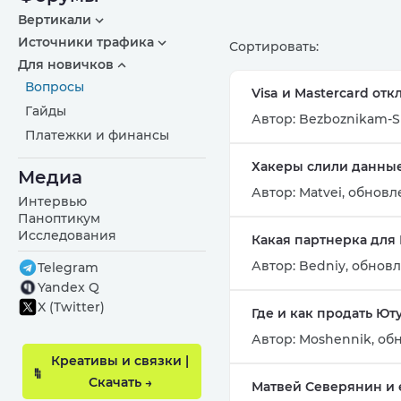
Вертикали
Источники трафика
Сортировать:
Для новичков
Вопросы
Visa и Mastercard отк
Гайды
Автор:
Bezboznikam-S
Платежки и финансы
Хакеры слили данные
Медиа
Автор:
Matvei
,
обновле
Интервью
Паноптикум
Исследования
Какая партнерка для
Автор:
Bedniy
,
обновл
Telegram
Yandex Q
X (Twitter)
Где и как продать Ют
Автор:
Moshennik
,
обн
Креативы и связки |
Скачать →
Матвей Северянин и 