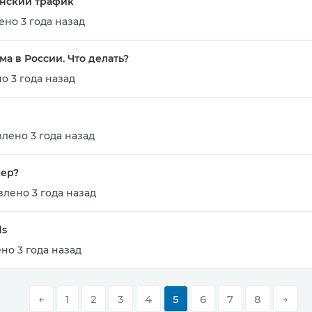
инский трафик
но 3 года назад
а в России. Что делать?
о 3 года назад
лено 3 года назад
мер?
лено 3 года назад
ds
но 3 года назад
←
1
2
3
4
5
6
7
8
→