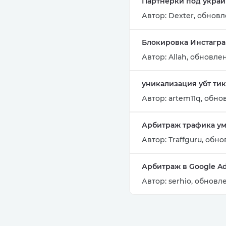
Партнерки под укра
Автор:
Dexter
,
обновле
Блокировка Инстаграм
Автор:
Allah
,
обновлен
уникализация убт тик
Автор:
artem11q
,
обнов
Арбитраж трафика у
Автор:
Traffguru
,
обнов
Арбитраж в Google A
Автор:
serhio
,
обновле