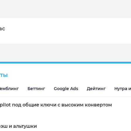
ас
сты
Подробнее
Гемблинг
Беттинг
Google Ads
Дейтинг
Нутра и
tpilot под общие ключи с высоким конвертом
эш и альтушки