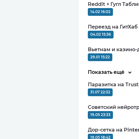
Reddit + Гугл Табл
14.02 16:02
Переезд на ГитХаб
CPA+CPL (гиб
04.02 15:36
MIN: $20
10
Вьетнам и казино-
29.01 15:22
Показать ещё
Паразитка на Trus
CPL, СPI, SO
31.07 22:32
MIN: $100
9.68
Советский нейротр
19.05 23:33
Дор-сетка на Pinter
19.05 18:42