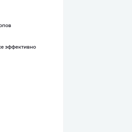
топов
аже эффективно