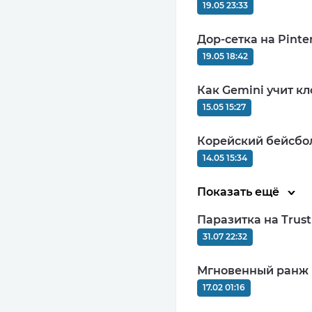
9.92
19.05 23:33
Дор-сетка на Pinter
19.05 18:42
Как Gemini учит кл
COD
15.05 15:27
MIN: 1₽
0
Корейский бейсбол
14.05 15:34
Показать ещё
Паразитка на Trus
31.07 22:32
CPA
MIN: $200
Мгновенный ранж и
9.75
17.02 01:16