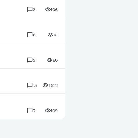
2
106
8
61
5
86
15
1 522
3
109