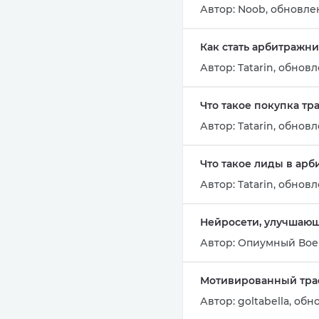
Автор:
Noob
,
обновлен
Как стать арбитражни
Автор:
Tatarin
,
обновле
Что такое покупка тр
Автор:
Tatarin
,
обновле
Что такое лиды в ар
Автор:
Tatarin
,
обновле
Нейросети, улучшающ
Автор:
Опиумный Вое
Мотивированный траф
Автор:
goltabella
,
обно