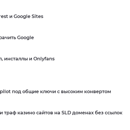
Подробнее
est и Google Sites
оачить Google
, инсталлы и Onlyfans
Подробнее
tpilot под общие ключи с высоким конвертом
 траф казино сайтов на SLD доменах без ссылок
Подробнее