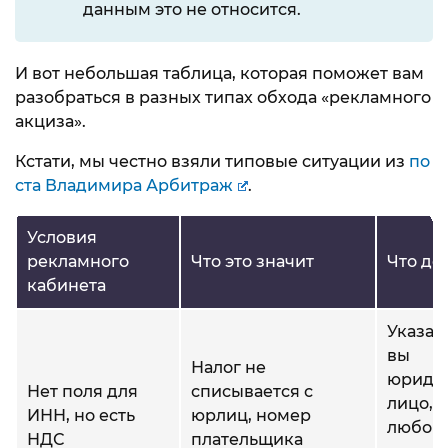
данным это не относится.
И вот небольшая таблица, которая поможет вам
разобраться в разных типах обхода «рекламного
акциза».
Кстати, мы честно взяли типовые ситуации из
по
ста Владимира Арбитраж
.
Условия
рекламного
Что это значит
Что де
кабинета
Указать
вы
Налог не
юриди
Нет поля для
списывается с
лицо, 
ИНН, но есть
юрлиц, номер
любой
НДС
плательщика