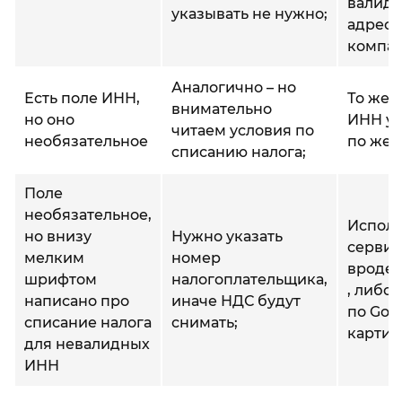
валид
указывать не нужно;
адрес
компан
Аналогично – но
Есть поле ИНН,
То же 
внимательно
но оно
ИНН ук
читаем условия по
необязательное
по жел
списанию налога;
Поле
необязательное,
Испол
но внизу
Нужно указать
серви
мелким
номер
вроде
шрифтом
налогоплательщика,
, либо
написано про
иначе НДС будут
по Goo
списание налога
снимать;
картин
для невалидных
ИНН